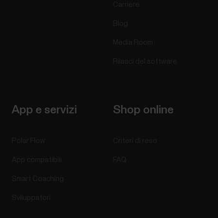
Carriere
Blog
Media Room
Rilasci del software
App e servizi
Shop online
Polar Flow
Criteri di reso
App compatibili
FAQ
Smart Coaching
Sviluppatori