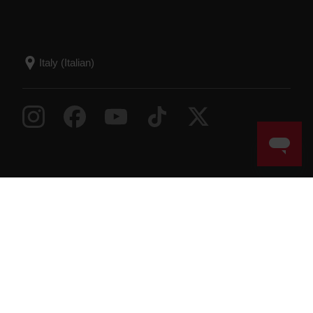
Success! ##
© Polar Electro 2026 . All Rights Reserved.
Garanzia
Informazioni normative
Dichiarazione di
accessibilità
Condizioni per l’utilizzo
Cookie