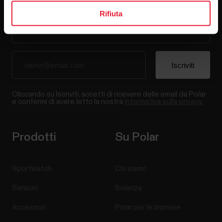
Rifiuta
Cliccando su Iscriviti, accetti di ricevere delle email da Polar
e confermi di avere letto la nostra
informativa sulla privacy.
Prodotti
Su Polar
Sportwatch
Chi siamo
Sensori
Scienza
Accessori
Polar per le imprese