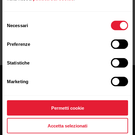
Selezione
Necessari
del
consenso
Preferenze
Statistiche
Marketing
Permetti cookie
Resta aggiornato.
Accetta selezionati
Iscriviti alla nostra newsletter per ricevere
i nostri aggiornamenti direttamente via email.