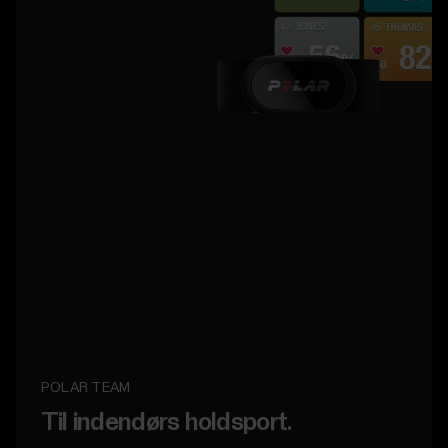
POLAR CLUB
Til fitnesshold.
Se træningsintensitet for dine medlemmer i realtid,
og motivér dem med live-måling af deres træning.
Læs mere Om Polar Club