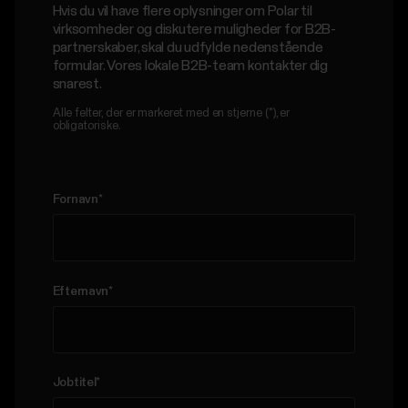
Lad os tage en
snak.
Hvis du vil have flere oplysninger om Polar til
virksomheder og diskutere muligheder for B2B-
partnerskaber, skal du udfylde nedenstående
formular. Vores lokale B2B-team kontakter dig
snarest.
Alle felter, der er markeret med en stjerne (*), er