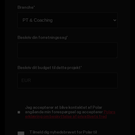
Erhvervs-e-mail
*
Telefon
*
Land
*
Branche
*
Beskriv din forretningssag
*