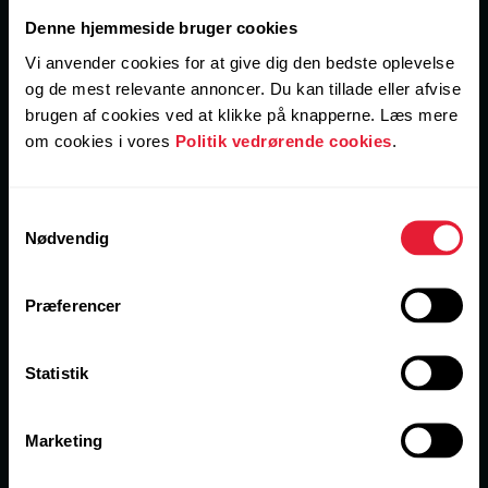
Denne hjemmeside bruger cookies
Vi anvender cookies for at give dig den bedste oplevelse
og de mest relevante annoncer. Du kan tillade eller afvise
brugen af cookies ved at klikke på knapperne. Læs mere
om cookies i vores
Politik vedrørende cookies
.
Samtykkevalg
Nødvendig
Polar H10
749,00 kr.
Præferencer
Pulsmåler
→
Køb nu
Læs mere
Statistik
Marketing