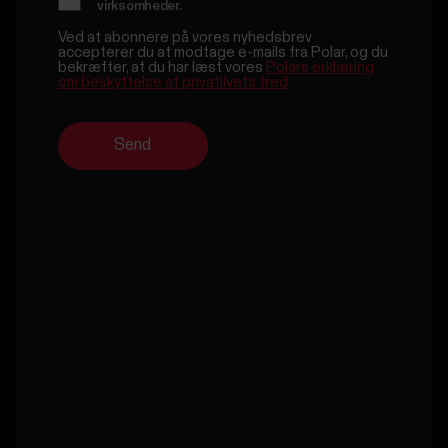
Beskriv dit budget til dette projekt
*
Jeg accepterer at blive kontaktet af Polar
angående min forespørgsel og accepterer
Polars
erklæring om beskyttelse af privatlivets fred
Tilmeld dig nyhedsbrevet for Polar til
virksomheder.
Ved at abonnere på vores nyhedsbrev
accepterer du at modtage e-mails fra Polar, og du
bekræfter, at du har læst vores
Polars erklæring
om beskyttelse af privatlivets fred