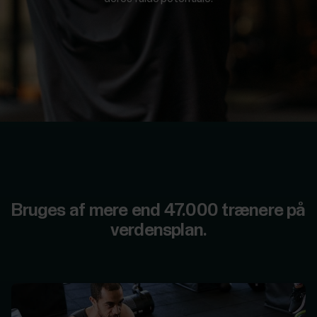
Til
os
sportshold
Support
Til
skoler
og
uddannelse
Til
træningscentre
og
fitnessklubber
Bruges af mere end 47.000 trænere på
verdensplan.
Til
velvære
på
jobbet
Til