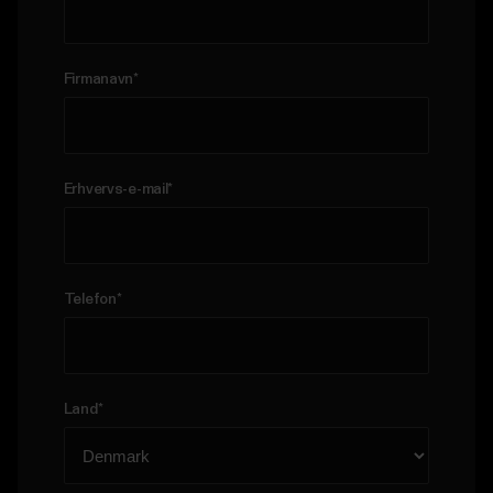
obligatoriske.
Fornavn
*
Efternavn
*
Jobtitel
*
Firmanavn
*