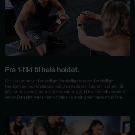
myndigheder
og
beskyttende
tjenester
Til
udviklere
Fra 1-til-1 til hele holdet.
Alle, du træner, er forskellige: forskellige kroppe, forskellige
færdigheder og forskellige mål. Den bedste måde at opnå et mål
på er at have en plan, der er skræddersyet til hver enkelt persons
behov. Den skal være nem at følge og endnu nemmere at udføre.