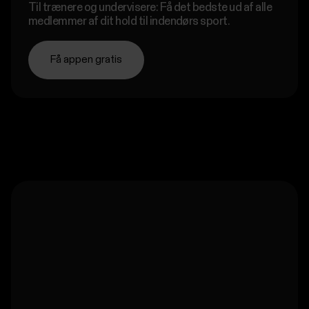
POLAR TEAM
Til indendørs holdsport.
Til trænere og undervisere: Få det bedste ud af alle
medlemmer af dit hold til indendørs sport.
Få appen gratis