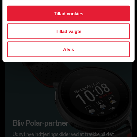
Tillad cookies
Tillad valgte
Afvis
Bliv Polar-partner
Udnyt nye indtjeningskilder ved at trække på det