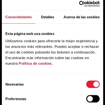
Consentimiento
Detalles
Acerca de las cookies
Mantente al día.
Esta página web usa cookies
Regístrate en nuestra newsletter quincenal y recibe
Utilizamos cookies para ofrecerte la mejor experiencia y
las últimas noticias directamente en tu bandeja de
los anuncios más relevantes. Puedes aceptar o rechazar
entrada.
el uso de cookies pulsando los botones a continuación.
Encontrarás más información sobre las cookies en
nuestra
Política de cookies
.
Selección
Necesarias
de
consentimiento
Al hacer clic en Suscribir, aceptas recibir correos
Preferencias
electrónicos de Polar y confirmas que has leído nuestro
Aviso de privacidad.