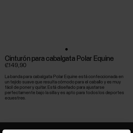
Cinturón para cabalgata Polar Equine
₡149,90
La banda para cabalgata Polar Equine está confeccionada en
un tejido suave que resulta cómodo para el caballo y es muy
fácil de poner y quitar. Está diseñado para ajustarse
perfectamente bajo la silla y es apto para todos los deportes
ecuestres.