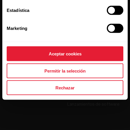
Estadística
Productos
Acerca de Polar
Marketing
Relojes
Nuestra esencia
Sensores
La ciencia
Aceptar cookies
Accesorios
Polar para empresas
Empleos
Permitir la selección
Blog
Rechazar
Media Room
Lanzamientos de software