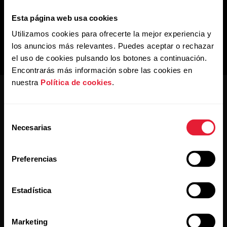
Esta página web usa cookies
Utilizamos cookies para ofrecerte la mejor experiencia y
los anuncios más relevantes. Puedes aceptar o rechazar
el uso de cookies pulsando los botones a continuación.
Encontrarás más información sobre las cookies en
nuestra
Política de cookies
.
Selección
Necesarias
de
consentimiento
Mantente al día.
Preferencias
Regístrate en nuestra newsletter quincenal y recibe
Estadística
las últimas noticias directamente en tu bandeja de
entrada.
Marketing