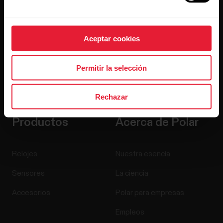
Aceptar cookies
Permitir la selección
Al hacer clic en Suscribir, aceptas recibir correos
electrónicos de Polar y confirmas que has leído nuestro
Aviso de privacidad.
Rechazar
Productos
Acerca de Polar
Relojes
Nuestra esencia
Sensores
La ciencia
Accesorios
Polar para empresas
Empleos