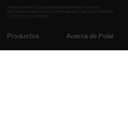
Al hacer clic en Suscribir, aceptas recibir correos
electrónicos de Polar y confirmas que has leído nuestra
política de privacidad.
Productos
Acerca de Polar
Relojes
Nuestra esencia
Success! ##
Sensores
La ciencia
Accesorios
Polar para empresas
Empleos
Blog
Media Room
Lanzamientos de software