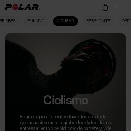
ERIORES
RUNNING
CICLISMO
SERIE IGNITE
DEP
Ciclismo
Equípate para tus rutas favoritas con todo lo
que necesitas para registrar los datos de tus
entrenamientos de ciclismo de carretera y de