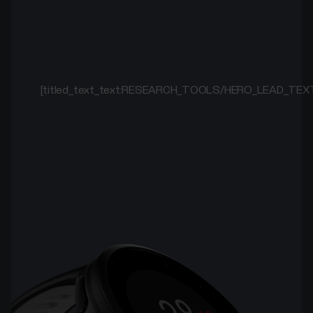
[titled_text_text:RESEARCH_TOOLS/HERO_LEAD_TEX