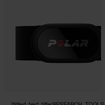
[titled_text_title:RESEARCH_TOOL