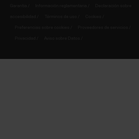
Garantia
Información reglamentaria
Declaración sobre
accesibilidad
Términos de uso
Cookies
Preferencias sobre cookies
Proveedores de servicios
Privacidad
Aviso sobre Datos