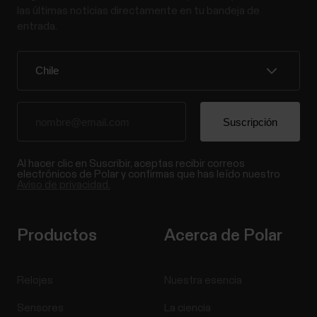
las últimas noticias directamente en tu bandeja de
entrada.
Al hacer clic en Suscribir, aceptas recibir correos
electrónicos de Polar y confirmas que has leído nuestro
Aviso de privacidad.
Productos
Acerca de Polar
Relojes
Nuestra esencia
Sensores
La ciencia