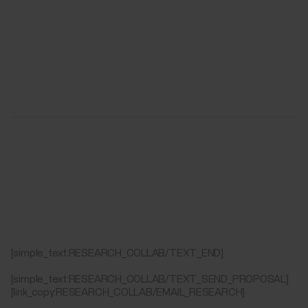
[simple_text:RESEARCH_COLLAB/TEXT_END]
[simple_text:RESEARCH_COLLAB/TEXT_SEND_PROPOSAL]
[link_copy:RESEARCH_COLLAB/EMAIL_RESEARCH]