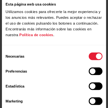
Polar M460
Esta página web usa cookies
Ciclocomputador con GPS
Utilizamos cookies para ofrecerte la mejor experiencia y
los anuncios más relevantes. Puedes aceptar o rechazar
→
Más información
el uso de cookies pulsando los botones a continuación.
Encontrarás más información sobre las cookies en
nuestra
Política de cookies
.
Selección
Necesarias
de
consentimiento
Preferencias
Estadística
Marketing