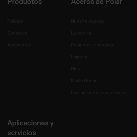
Productos
Acerca de Polar
Relojes
Nuestra esencia
Sensores
La ciencia
Accesorios
Polar para empresas
Empleos
Blog
Media Room
Lanzamientos de software
Aplicaciones y
servicios