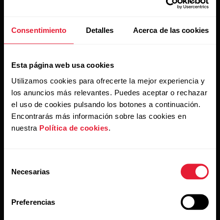
Consentimiento
Detalles
Acerca de las cookies
Esta página web usa cookies
Información de
Utilizamos cookies para ofrecerte la mejor experiencia y
entrenamiento de
los anuncios más relevantes. Puedes aceptar o rechazar
Polar
el uso de cookies pulsando los botones a continuación.
Encontrarás más información sobre las cookies en
Recibe consejos e información directamente en tu
nuestra
Política de cookies
.
bandeja de entrada.
Selección
Necesarias
de
consentimiento
Preferencias