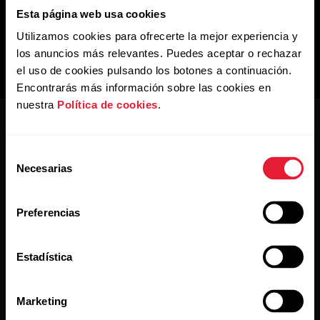
Esta página web usa cookies
Utilizamos cookies para ofrecerte la mejor experiencia y
los anuncios más relevantes. Puedes aceptar o rechazar
el uso de cookies pulsando los botones a continuación.
Encontrarás más información sobre las cookies en
nuestra
Política de cookies
.
Selección
Necesarias
de
consentimiento
Mantente al día.
Preferencias
Regístrate en nuestra newsletter quincenal y recibe
Estadística
las últimas noticias directamente en tu bandeja de
entrada.
Marketing