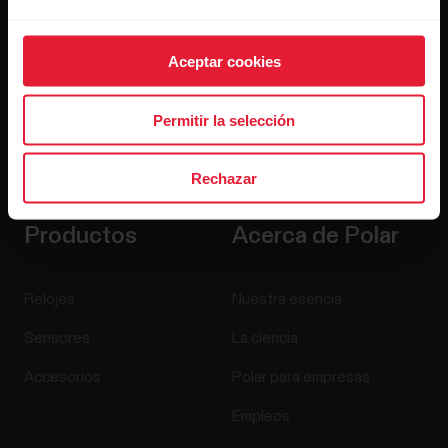
Aceptar cookies
Permitir la selección
Al hacer clic en Suscribir, aceptas recibir correos
electrónicos de Polar y confirmas que has leído nuestro
Aviso de privacidad.
Rechazar
Productos
Acerca de Polar
Relojes
Nuestra esencia
Sensores
La ciencia
Accesorios
Polar para empresas
Empleos