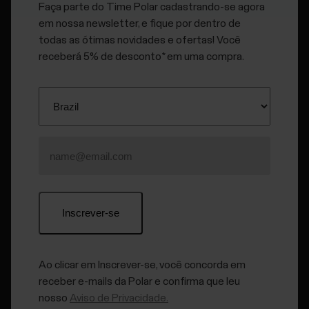
Faça parte do Time Polar cadastrando-se agora
data para correr
adaptável, baseado em
em nossa newsletter, e fique por dentro de
uma certa
seus indicadores
todas as ótimas novidades e ofertas! Você
distância.
individuais. Ele se
receberá 5% de desconto* em uma compra.
Elaboramos o
adapta ao longo do
conceito para
caminho, aprendendo
você, para que
sobre você com base
possa se
em seus dados de
concentrar
treino. Treinar para 5
apenas em
km, 10 km, meia
encontrar o seu
maratona ou
fluxo de corrida.
maratona.
Ao clicar em Inscrever-se, você concorda em
receber e-mails da Polar e confirma que leu
nosso
Aviso de Privacidade.