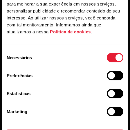
para melhorar a sua experiência em nossos serviços,
frequência cardíaca
personalizar publicidade e recomendar conteúdo de seu
interesse. Ao utilizar nossos serviços, você concorda
O Programa de Corrida baseia-se no treino nas
com tal monitoramento. Informamos ainda que
zonas de frequência cardíaca certas, e a ciência
atualizamos a nossa
Política de cookies
.
por trás das zonas de frequência cardíaca da
Polar é a essência do programa. A frequência
cardíaca é única e pessoal e, portanto, uma
Seleção
maneira confiável de determinar a intensidade
Necessários
de
do exercício, além de ser uma ferramenta válida
consentimento
e amplamente reconhecida para medir a
condição física e o desenvolvimento.
Preferências
Estatísticas
Marketing