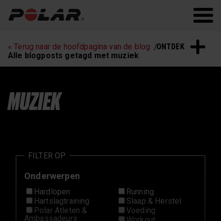
Polar.com
Polar Flow
Hartslagtraining
Hardlopen
ONTDEK
« Terug naar de hoofdpagina van de blog
Slaap & Herstel
Polar Nieuws
Alle blogposts getagd met muziek
Workouts
MUZIEK
FILTER OP
Onderwerpen
Hardlopen
Running
Hartslagtraining
Slaap & Herstel
Polar Atleten &
Voeding
Ambassadeurs
Workout