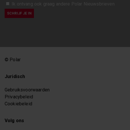
Soorten inhoud
Ik ontvang ook graag andere Polar Nieuwsbrieven
olympische
zilver
spelen
Alles
Oregon
WIS DE SELECTIE
© Polar
Juridisch
Gebruiksvoorwaarden
Privacybeleid
Cookiebeleid
Volg ons