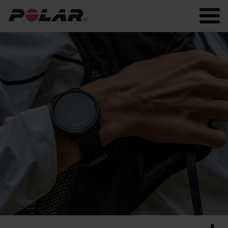
Polar.com
Polar Flow
Fitness
Running