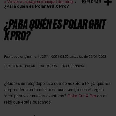
EXPLORAR
« Volver a la página principal del blog
Entrenamiento de
Sueño y recuperación
¿Para quién es Polar Grit X Pro?
frecuencia cardíaca
¿PARA QUIÉN ES POLAR GRIT
X PRO?
Publicado originalmente 25/11/2021 08:57, actualizado 20/01/2022
NOTICIAS DE POLAR
OUTDOORS
TRAIL RUNNING
¿Buscas un reloj deportivo que se adapte a ti? ¿O quieres
sorprender a un familiar o un buen amigo con el regalo
ideal para vivir nuevas aventuras?
Polar Grit X Pro
es el
reloj que estás buscando.