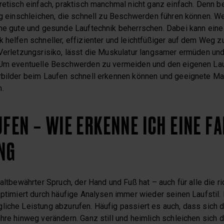
oretisch einfach, praktisch manchmal nicht ganz einfach. Denn 
ung einschleichen, die schnell zu Beschwerden führen können. W
ine gute und gesunde Lauftechnik beherrschen. Dabei kann eine 
 helfen schneller, effizienter und leichtfüßiger auf dem Weg zu
Verletzungsrisiko, lässt die Muskulatur langsamer ermüden und 
 Um eventuelle Beschwerden zu vermeiden und den eigenen Lau
erbilder beim Laufen schnell erkennen können und geeignete 
n.
UFEN – WIE ERKENNE ICH EINE F
NG
 altbewährter Spruch, der Hand und Fuß hat – auch für alle die ri
optimiert durch häufige Analysen immer wieder seinen Laufstil. 
liche Leistung abzurufen. Häufig passiert es auch, dass sich d
hre hinweg verändern. Ganz still und heimlich schleichen sich di