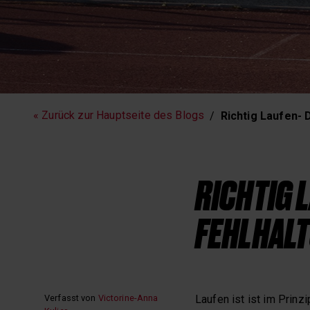
Fitness
Laufen
« Zurück zur Hauptseite des Blogs
Richtig Laufen- 
RICHTIG 
FEHLHAL
Verfasst von
Victorine-Anna
Laufen ist ist im Prinz