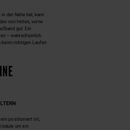
in der Nähe hat, kann
deo von hinten, vorne
ufband gut. Ein
ren – wahrscheinlich
h beim richtigen Laufen
INE
ULTERN
rn positioniert ist,
elsäule um ein