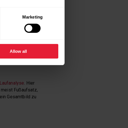
Schuhe auffällig
zu stark nach innen
Marketing
 außerdem wichtig,
welche Art von
Allow all
achen Joggen, ist es
Laufanalyse
. Hier
 meist Fußaufsatz,
 ein Gesamtbild zu