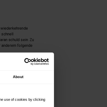
d wiederkehrende
 schnell
aran schuld sein. Zu
er anderem folgende
About
he use of cookies by clicking