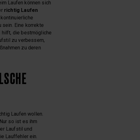
beim Laufen können sich
er
richtig Laufen
kontinuierliche
 sein. Eine korrekte
hilft, die bestmögliche
fstil zu verbessern,
Maßnahmen zu deren
ALSCHE
chtig Laufen wollen.
Nur so ist es ihm
er Laufstil und
e Lauffehler ein.