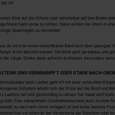
gut ist.
einen Blick auf die Schuhe oder unmittelbar auf den Boden unte
nige Meter nach vorne zu richten. Dabei sollten die Ohren in etw
unnötige Spannungen zu vermeiden.
 vor, du wirst an einem unsichtbaren Band nach oben gezogen. D
Rumpf leicht aktiviert werden. Der Blick geht geradeaus und gef
in die Länge. Denke daran aufrecht zu bleiben, besonders wenn
HULTERN SIND VERKRAMPFT ODER STARK NACH OBE
termuskulatur beim Laufen geht oft mit einer schlechten Körper
gezogenen Schultern erhöht sich der Druck auf die Brust und At
s Laufens tief und gleichmäßig zu atmen. Der Sauerstoff kann 
g sinkt. Eine suboptimale Schulterhaltung kann auch zu einer f
rpunkt zu weit nach vorne verlagert ist und keine neutrale Pos
können hier vor allem an der Vorderseite der Schultern oder im