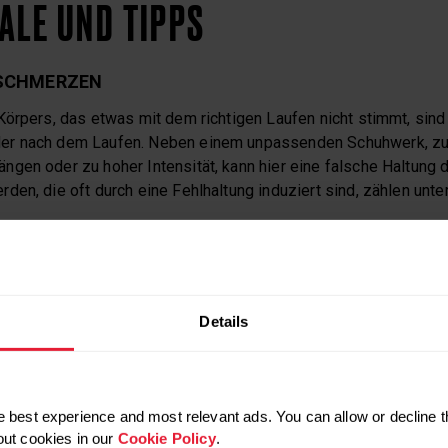
NALE UND TIPPS
 SCHMERZEN
Körpers, das etwas mit dem richtigen Laufen nicht stimmt, sin
r nach dem Laufen. Neben einem unpassenden Schuhwerk, zu
gen oder zu hoher Intensität, kann hier eine falsche Haltung d
den, die oft durch eine Fehlhaltung induziert sind, zählen unt
rzen
erzen
Details
en
n
 best experience and most relevant ads. You can allow or decline t
 DAS SCHUHWERK
out cookies in our
Cookie Policy
.