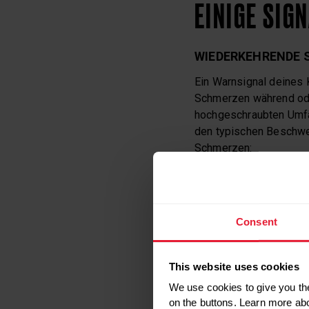
EINIGE SIG
WIEDERKEHRENDE
Ein Warnsignal deines 
Schmerzen während ode
hochgeschraubten Umfän
den typischen Beschwer
Schmerzen:
Nackenschme
Schulterschm
Consent
Knieschmerz
Hüftschmerze
This website uses cookies
We use cookies to give you the
RICHTIG LAUFEN-
on the buttons. Learn more ab