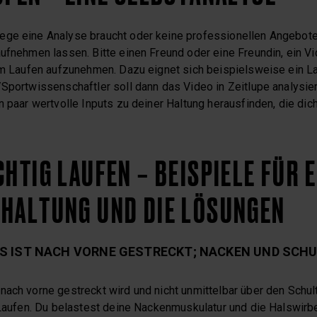
ge eine Analyse braucht oder keine professionellen Angebote 
ufnehmen lassen. Bitte einen Freund oder eine Freundin, ein Vi
eim Laufen aufzunehmen. Dazu eignet sich beispielsweise ein La
/Sportwissenschaftler soll dann das Video in Zeitlupe analysie
n paar wertvolle Inputs zu deiner Haltung herausfinden, die dic
CHTIG LAUFEN – BEISPIELE FÜR E
 HALTUNG UND DIE LÖSUNGEN
LS IST NACH VORNE GESTRECKT; NACKEN UND SCH
ach vorne gestreckt wird und nicht unmittelbar über den Schulte
g Laufen. Du belastest deine Nackenmuskulatur und die Halswirb