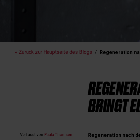
Fitness
Laufen
« Zurück zur Hauptseite des Blogs
Regeneration nac
REGENERA
BRINGT E
Verfasst von
Paula Thomsen
Regeneration nach d