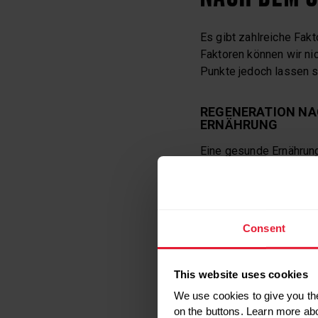
Es gibt zahlreiche Fakt
Faktoren können wir nic
Punkte jedoch lassen s
REGENERATION NA
ERNÄHRUNG
Eine gesunde Ernährung
Regeneration nach dem 
Bausteine für deinen K
Speicher entleert.
Das erhöht deinen Bedar
Consent
Magnesium, Kalium, Na
This website uses cookies
Bei einer optimalen Ern
Mikro- und Makronährst
We use cookies to give you the
on the buttons. Learn more ab
Trainingseinheit kann e