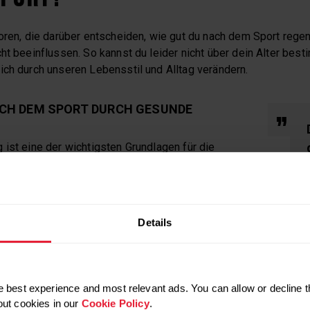
oren, die darüber entscheiden, wie gut du nach dem Sport regen
ht beeinflussen. So kannst du leider nicht über dein Alter bes
ich durch unseren Lebensstil und Alltag verändern.
CH DEM SPORT DURCH GESUNDE
 ist eine der wichtigsten Grundlagen für die
Sport. Denn deine Ernährung liefert die
örper. Nach dem Sport sind Gewebe zerstört und
f an Flüssigkeit, Zucker, Mineralien wie
Details
trium, Eisen und Calcium sowie Vitaminen und Aminosäuren.
ährung für deine Regeneration nach dem Sport verzichtest du auf
offe zu und achtest auf ausreichend Flüssigkeit. Direkt nach ei
 best experience and most relevant ads. You can allow or decline t
out cookies in our
Cookie Policy
.
s hilfreich sein, eine kohlenhydratreiche Mahlzeit mit moderat 