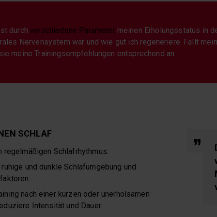
st durch
verschiedene Parameter
meinen Erholungsstatus in d
trales Nervensystem war und wie gut ich regeneriere. Fällt mei
 sie meine Trainingsempfehlungen entsprechend an.
INEN SCHLAF
en regelmäßigen Schlafrhythmus.
e ruhige und dunkle Schlafumgebung und
faktoren.
aining nach einer kurzen oder unerholsamen
eduziere Intensität und Dauer.