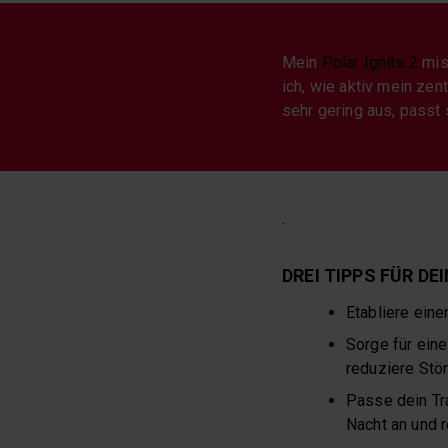
Mein
Polar Ignite 2
mis
ich, wie aktiv mein zen
sehr gering aus, passt
.
DREI TIPPS FÜR DE
Etabliere ein
Sorge für ein
reduziere Stör
Passe dein Tr
Nacht an und r