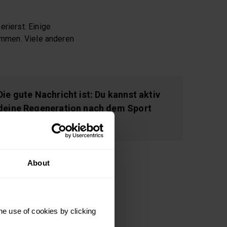
erierst. Einige
timmen. Viele anderen
Die gute Nachricht ist: Du kannst aktiv
deine Regeneration nach dem Sport
verbessern.
About
 nichts. Du führst alle
ner intensiven
he use of cookies by clicking
Protein, wenig Fett und