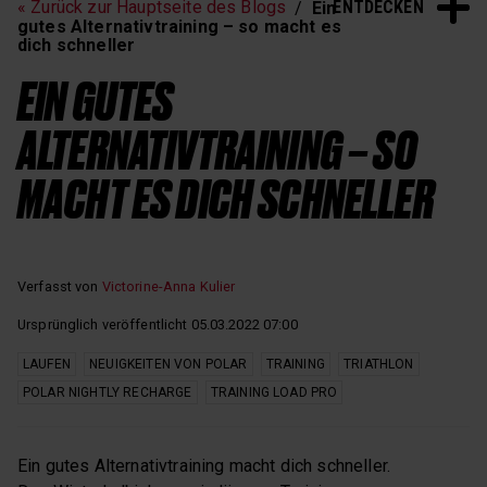
ENTDECKEN
« Zurück zur Hauptseite des Blogs
Ein
Schlaf und Erholung
gutes Alternativtraining – so macht es
dich schneller
EIN GUTES
ALTERNATIVTRAINING – SO
MACHT ES DICH SCHNELLER
Verfasst von
Victorine-Anna Kulier
Ursprünglich veröffentlicht 05.03.2022 07:00
LAUFEN
NEUIGKEITEN VON POLAR
TRAINING
TRIATHLON
POLAR NIGHTLY RECHARGE
TRAINING LOAD PRO
Ein gutes Alternativtraining macht dich schneller.