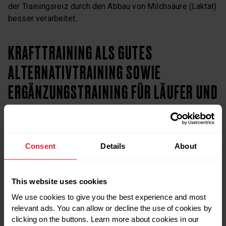
der Trainingsreiz durch den Abbau von Milchsäure (Laktat)
besser verarbeitet.
KRAFTTRAINING ALS GUTES
ALTERNATIVTRAINING SOWIE
ERGÄNZUNGSTRAINING FÜR LÄUFER UND
TRIATHLETEN
Streng genommen sollte das Krafttraining kein
Consent
Details
About
Alternativtraining darstellen, sondern ein
Ergänzungstraining zur Ausdauersportart. Gerade bei
Läufern und Triathleten wird das Krafttraining allerdings
This website uses cookies
oft vernachlässigt. Regelmäßige, muskelkräftigende
We use cookies to give you the best experience and most
Übungen senken das Verletzungsrisiko, können Laufstil-
relevant ads. You can allow or decline the use of cookies by
und Ökonomie positiv beeinflussen und bringen eine
clicking on the buttons. Learn more about cookies in our
verbesserte Kraftentwicklung mit sich. Mehrere