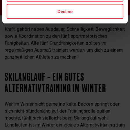
Decline
Kraft, gehört neben Ausdauer, Schnelligkeit, Beweglichkeit
sowie Koordination zu den fünf sportmotorischen
Fähigkeiten. Alle fünf Grundfähigkeiten sollten im
regelmäßigen Ausmaß trainiert werden, um dich zu einem
ganzheitlichen Athleten zu machen!
SKILANGLAUF – EIN GUTES
ALTERNATIVTRAINING IM WINTER
Wer im Winter nicht gerne ins kalte Becken springt oder
sich nicht stundenlang auf der Trainingsrolle quälen
möchte, fühlt sich vielleicht beim Skilanglauf wohl.
Langlaufen ist im Winter ein ideales Alternativtraining zum