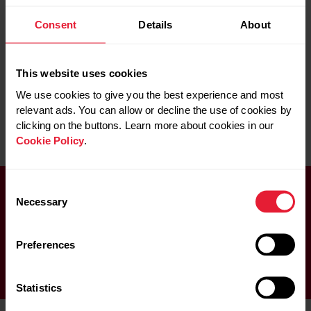
Bei einer Dehydrierung sinkt die Menge des Plasmas im
Consent
Details
About
Blut ab. Das Herz muss jetzt schneller als normal pumpen.
Zum einen um eine angemessene Körpertemperatur
aufrechtzuerhalten und zum anderen um die Muskeln in
This website uses cookies
den peripheren Teilen des Körpers mit ausreichend
We use cookies to give you the best experience and most
Sauerstoff und Nährstoffen zu versorgen. Aus diesem
relevant ads. You can allow or decline the use of cookies by
Grund steigt die Ruheherzfrequenz an, wenn du dehydriert
clicking on the buttons. Learn more about cookies in our
bist.
Cookie Policy
.
Consent
Necessary
Selection
Beachte, dass extensives Krafttraining, das auf den
Aufbau von Muskelmasse abzielt, den Ruhepuls
erhöht – vor allem, wenn sich gleichzeitig die aerobe
Preferences
Fitness verschlechtert
Statistics