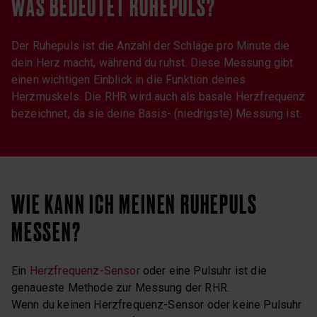
WAS BEDEUTET RUHEPULS?
Der Ruhepuls ist die Anzahl der Schläge pro Minute die
dein Herz macht, während du ruhst. Diese Messung gibt
einen wichtigen Einblick in die Funktion deines
Herzmuskels. Die RHR wird auch als basale Herzfrequenz
bezeichnet, da sie deine Basis- (niedrigste) Messung ist.
WIE KANN ICH MEINEN RUHEPULS
MESSEN?
Ein
Herzfrequenz-Sensor
oder eine Pulsuhr ist die
genaueste Methode zur Messung der RHR.
Wenn du keinen Herzfrequenz-Sensor oder keine Pulsuhr