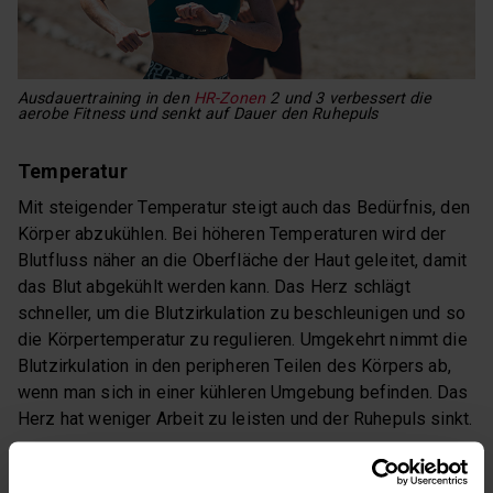
Ausdauertraining in den
HR-Zonen
2 und 3 verbessert die
aerobe Fitness und senkt auf Dauer den Ruhepuls
Temperatur
Mit steigender Temperatur steigt auch das Bedürfnis, den
Körper abzukühlen. Bei höheren Temperaturen wird der
Blutfluss näher an die Oberfläche der Haut geleitet, damit
das Blut abgekühlt werden kann. Das Herz schlägt
schneller, um die Blutzirkulation zu beschleunigen und so
die Körpertemperatur zu regulieren. Umgekehrt nimmt die
Blutzirkulation in den peripheren Teilen des Körpers ab,
wenn man sich in einer kühleren Umgebung befinden. Das
Herz hat weniger Arbeit zu leisten und der Ruhepuls sinkt.
Dehydrierung