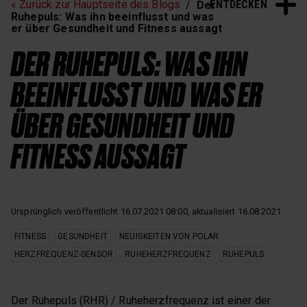
ENTDECKEN
« Zurück zur Hauptseite des Blogs
Der
Schlaf und Erholung
Ruhepuls: Was ihn beeinflusst und was
er über Gesundheit und Fitness aussagt
DER RUHEPULS: WAS IHN
BEEINFLUSST UND WAS ER
ÜBER GESUNDHEIT UND
FITNESS AUSSAGT
Ursprünglich veröffentlicht 16.07.2021 08:00, aktualisiert 16.08.2021
FITNESS
GESUNDHEIT
NEUIGKEITEN VON POLAR
HERZFREQUENZ-SENSOR
RUHEHERZFREQUENZ
RUHEPULS
Der Ruhepuls (RHR) / Ruheherzfrequenz ist einer der