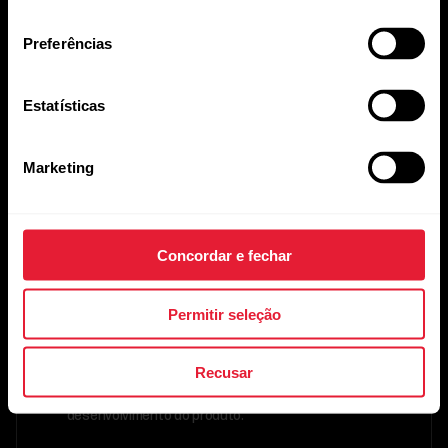
consentimento
Preferências
Estatísticas
Canadian Sport Institute
Marketing
Calgary
O grupo de testes de produtos desportivos do
Concordar e fechar
Canadian Sport Institute Calgary fornece
informações objetivas e relevantes para ajudar as
empresas a desenvolverem produtos precisos e
Permitir seleção
úteis para seus clientes. Com o nosso profundo
conhecimento do desempenho funcional e das
perceções do consumidor, oferecemos testes
imparciais de produtos de outras entidades para
Recusar
desporto, condição física, bem-estar e empresas
de tecnologia em todos as etapas do ciclo de
desenvolvimento do produto.