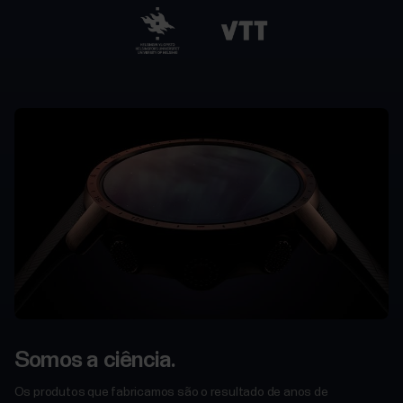
empresarial
Para
serviços
governamentais
e
de
proteção
Para
programadores
Somos a ciência.
Os produtos que fabricamos são o resultado de anos de