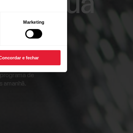
ir da sua
Marketing
Concordar e fechar
s da Polar em
 programa de
os amanhã.