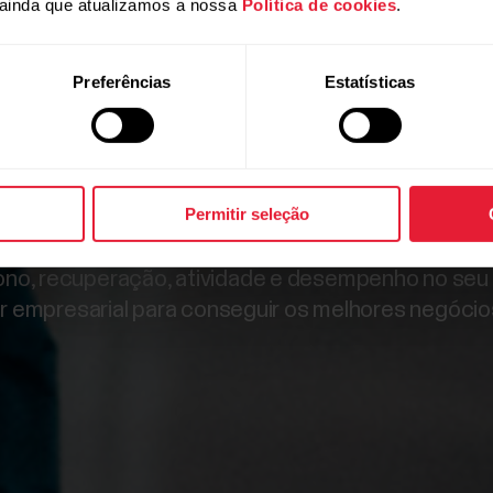
rios a part
ainda que atualizamos a nossa
Política de cookies
.
empresa.
Preferências
Estatísticas
Permitir seleção
 às informações e funcionalidades líderes mundiai
ono, recuperação, atividade e desempenho no seu
 empresarial para conseguir os melhores negóci