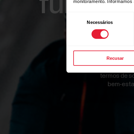
funcioná
monitoramento. Informamos 
Seleção
Necessários
de
consentimento
Recusar
Recorra hoje
termos de s
bem-estar