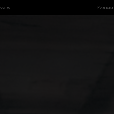
rcerias
Polar para