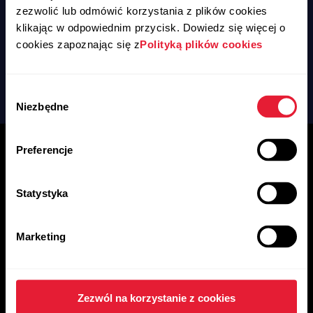
zezwolić lub odmówić korzystania z plików cookies
Płynna współpraca z produktami Polar
klikając w odpowiednim przycisk. Dowiedz się więcej o
cookies zapoznając się z
Polityką plików cookies
Wybór
Niezbędne
zgody
Preferencje
Statystyka
Wybrane
Marketing
przez naszych
Zezwól na korzystanie z cookies