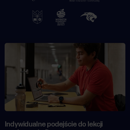
Usługi
rządowe
i
bezpieczeństwa
Dla
programistów
Indywidualne podejście do lekcji