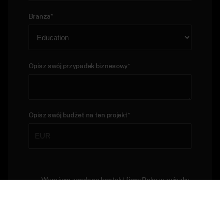
Branża
*
Opisz swój przypadek biznesowy
*
Opisz swój budżet na ten projekt
*
Wyrażam zgodę na kontakt firmy Polar w związku
z moim zapytaniem i akceptuję
Oświadczenie o
ochronie prywatności