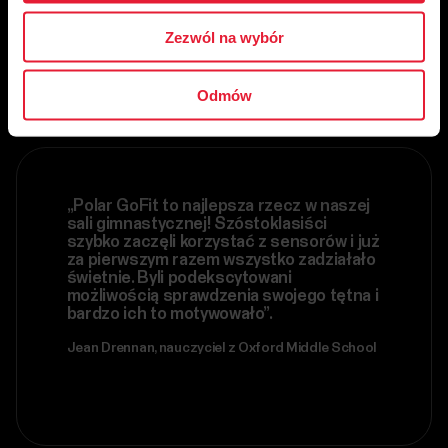
klientów
Zezwól na wybór
Odmów
„Polar GoFit to najlepsza rzecz w naszej
sali gimnastycznej! Szóstoklasiści
szybko zaczęli korzystać z sensorów i już
za pierwszym razem wszystko zadziałało
świetnie. Byli podekscytowani
możliwością sprawdzenia swojego tętna i
bardzo ich to motywowało”.
Jean Drennan, nauczyciel z Oxford Middle School