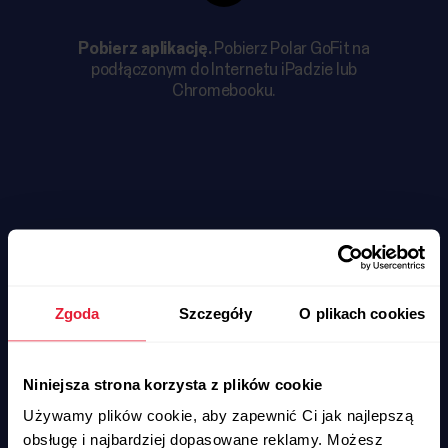
Pobierz aplikację.
Pobierz Polar GoFit na
podłączonym do Internetu iPadzie lub
Chromebooku.
Zarejestruj się, aby skorzystać z darmowego okresu
Zgoda
Szczegóły
O plikach cookies
próbnego przez 30 dni
Pobierz aplikację
Niniejsza strona korzysta z plików cookie
Używamy plików cookie, aby zapewnić Ci jak najlepszą
obsługę i najbardziej dopasowane reklamy. Możesz