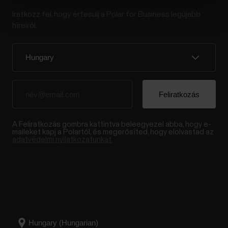
Iratkozz fel, hogy értesülj a Polar for Business legújabb
híreiről.
A Feliratkozás gombra kattintva beleegyezel abba, hogy e-
maileket kapj a Polartól, és megerősíted, hogy elolvastad az
adatvédelmi nyilatkozatunkat.