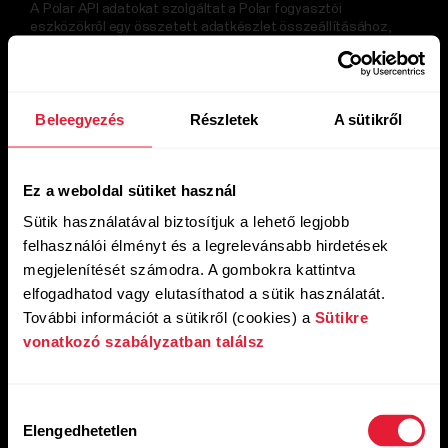
A Polar API adatokat szolgáltat a Polar fogyasztói
eszközökről egy összetett adatkészlet összeállításához,
például alvás, szívfrekvencia-változékonyság, folyamatos
pulzusmérés, edzésadatok, napi aktivitás és alapvető
felhasználói információk.
Beleegyezés
Részletek
A sütikről
A Polar API megismerése
Ez a weboldal sütiket használ
Sütik használatával biztosítjuk a lehető legjobb
felhasználói élményt és a legrelevánsabb hirdetések
megjelenítését számodra. A gombokra kattintva
elfogadhatod vagy elutasíthatod a sütik használatát.
További információt a sütikről (cookies) a
Sütikre
vonatkozó szabályzatban találsz
Hozzájárulás
Elengedhetetlen
kiválasztása