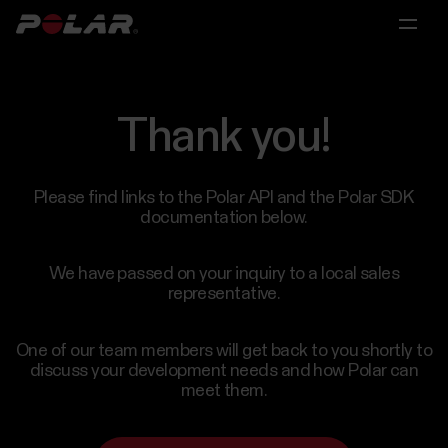
Fő
Fő
Fő
menü
menü
menü
Polar
360
Thank you!
Egyéneknek
Kutatás
Partnerségek
Megoldások
Személyi
Tudományos
Licencelés
Please find links to the Polar API and the Polar SDK
edzőknek
és
documentation below.
és
orvosi
Partnerségek
Kutatás
coach-
kutatáshoz
We have passed on your inquiry to a local sales
oknak
representative.
Tudományos
és
Csoportoknak
One of our team members will get back to you shortly to
Polar
orvosi
discuss your development needs and how Polar can
for
kutatáshoz
meet them.
Consumer
Sportcsapatoknak
Vedd