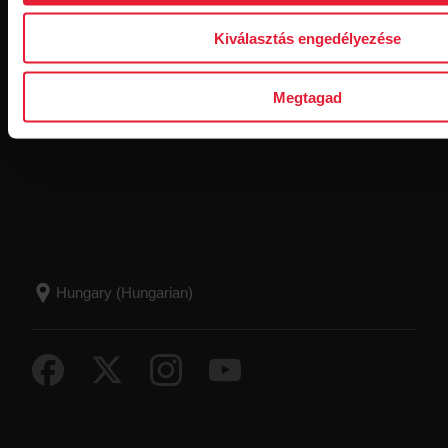
Kiválasztás engedélyezése
Megtagad
A Feliratkozás gombra kattintva beleegyezel abba, hogy e-
maileket kapj a Polartól, és megerősíted, hogy elolvastad az
adatvédelmi nyilatkozatunkat.