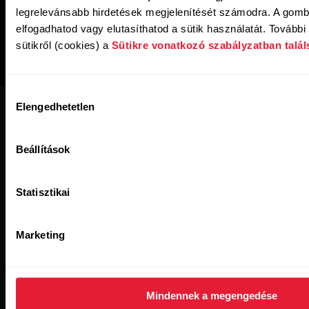
legrelevánsabb hirdetések megjelenítését számodra. A gomb
elfogadhatod vagy elutasíthatod a sütik használatát. További 
sütikről (cookies) a
Sütikre vonatkozó szabályzatban talál
Hozzájárulás
Elengedhetetlen
kiválasztása
Beállítások
Polar for Business hírlevél
Statisztikai
Iratkozz fel, hogy értesülj a Polar for Business legújabb
Marketing
híreiről.
Mindennek a megengedése