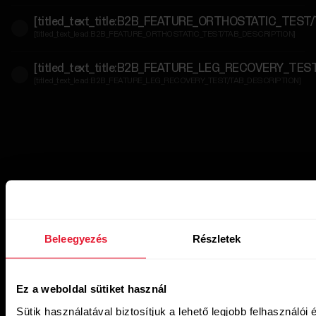
[titled_text_title:B2B_FEATURE_ORTHOSTATIC_TEST
[titled_text_lead:B2B_FEATURE_ORTHOSTATIC_TEST/TAB_DESCRIPTION]
[titled_text_title:B2B_FEATURE_LEG_RECOVERY_TE
[titled_text_lead:B2B_FEATURE_LEG_RECOVERY_TEST/TAB_DESCRIPTION]
Beleegyezés
Részletek
Ez a weboldal sütiket használ
Sütik használatával biztosítjuk a lehető legjobb felhasználói