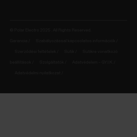
© Polar Electro 2025 . All Rights Reserved.
Garancia
Szabályozással kapcsolatos információk
Szerződési feltételek
Sütik
Sütikre vonatkozó
beállítások
Szolgáltatók
Adatvédelem – GY.I.K.
Adatvédelmi nyilatkozat