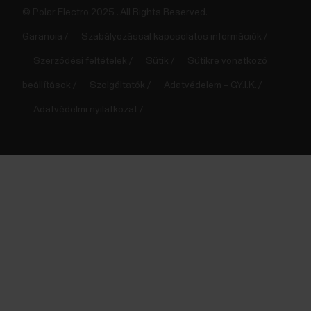
© Polar Electro 2025 . All Rights Reserved.
Garancia
Szabályozással kapcsolatos információk
Szerződési feltételek
Sütik
Sütikre vonatkozó
beállítások
Szolgáltatók
Adatvédelem – GY.I.K.
Adatvédelmi nyilatkozat