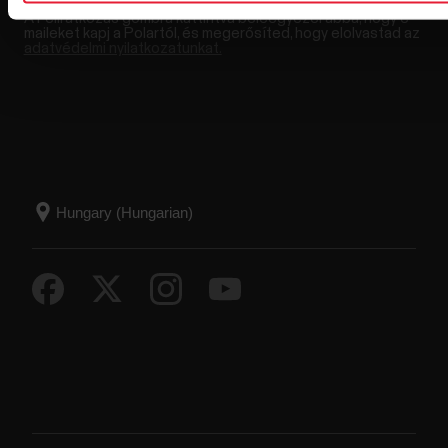
A Feliratkozás gombra kattintva beleegyezel abba, hogy e-
maileket kapj a Polartól, és megerősíted, hogy elolvastad az
adatvédelmi nyilatkozatunkat.