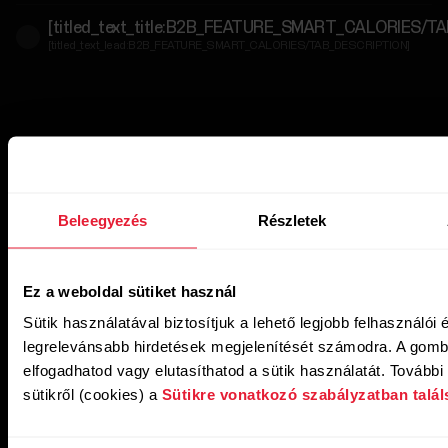
[titled_text_title:B2B_FEATURE_SMART_CALORIES/T
[titled_text_lead:B2B_FEATURE_SMART_CALORIES/TAB_DESCRIPTION]
Beleegyezés
Részletek
Ez a weboldal sütiket használ
Sütik használatával biztosítjuk a lehető legjobb felhasználói
legrelevánsabb hirdetések megjelenítését számodra. A gomb
elfogadhatod vagy elutasíthatod a sütik használatát. További 
sütikről (cookies) a
Sütikre vonatkozó szabályzatban talál