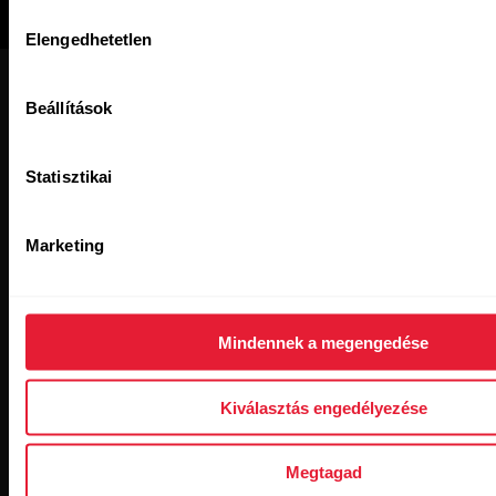
Hozzájárulás
Elengedhetetlen
kiválasztása
Beállítások
Statisztikai
Polar for Business hírlevél
Marketing
Iratkozz fel, hogy értesülj a Polar for Business legújabb
híreiről.
Mindennek a megengedése
Kiválasztás engedélyezése
Megtagad