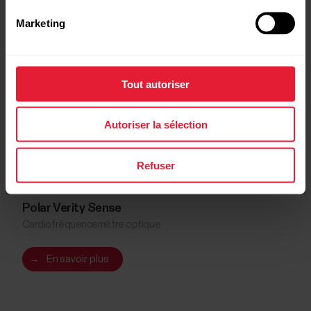
Marketing
Tout autoriser
Autoriser la sélection
Refuser
Polar Verity Sense
Cardiofréquencemètre optique
→
En savoir plus