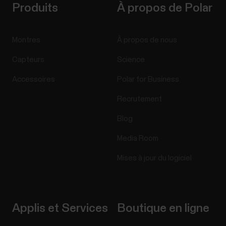
Produits
À propos de Polar
Montres
À propos de nous
Capteurs
Science
Accessoires
Polar for Business
Recrutement
Blog
Media Room
Mises à jour du logiciel
Applis et Services
Boutique en ligne