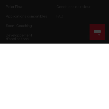
Polar Flow
Conditions de retour
Applications compatibles
FAQ
Smart Coaching
Développement
d'applications
Success! ##