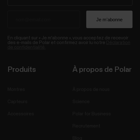
En cliquant sur « Je m'abonne », vous acceptez de recevoir
des e-mails de Polar et confirmez avoir lu notre
Déclaration
de confidentialité.
Produits
À propos de Polar
Montres
À propos de nous
Capteurs
Science
Accessoires
Polar for Business
Recrutement
Blog