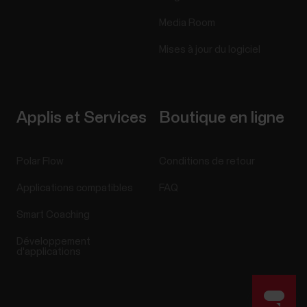
Media Room
Mises à jour du logiciel
Applis et Services
Boutique en ligne
Polar Flow
Conditions de retour
Applications compatibles
FAQ
Smart Coaching
Développement
d'applications