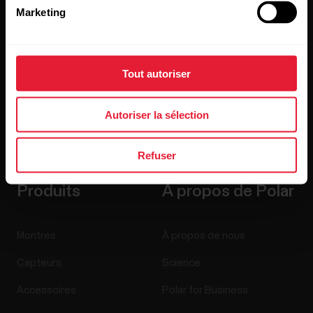
Marketing
Tout autoriser
Autoriser la sélection
En cliquant sur « Je m'abonne », vous acceptez de recevoir
des e-mails de Polar et confirmez avoir lu notre
Déclaration
de confidentialité.
Refuser
Produits
À propos de Polar
Montres
À propos de nous
Capteurs
Science
Accessoires
Polar for Business