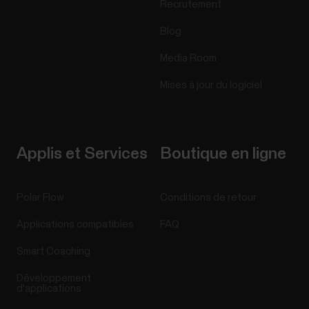
Recrutement
Blog
Media Room
Mises à jour du logiciel
Applis et Services
Boutique en ligne
Polar Flow
Conditions de retour
Applications compatibles
FAQ
Smart Coaching
Développement
d'applications