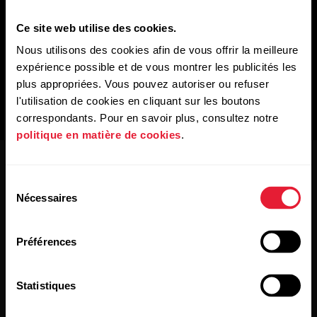
Ce site web utilise des cookies.
Nous utilisons des cookies afin de vous offrir la meilleure
expérience possible et de vous montrer les publicités les
plus appropriées. Vous pouvez autoriser ou refuser
l'utilisation de cookies en cliquant sur les boutons
correspondants. Pour en savoir plus, consultez notre
politique en matière de cookies
.
Sélection
Nécessaires
du
consentement
Préférences
Restez au courant !
Statistiques
Inscrivez-vous à notre newsletter bimensuelle pour
recevoir nos actualités directement dans votre boîte mail.