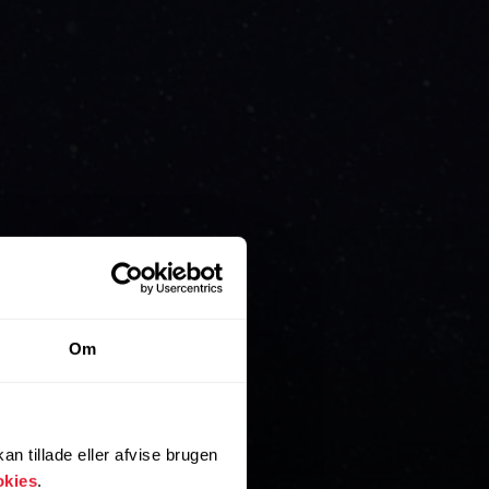
Om
n tillade eller afvise brugen
okies
.