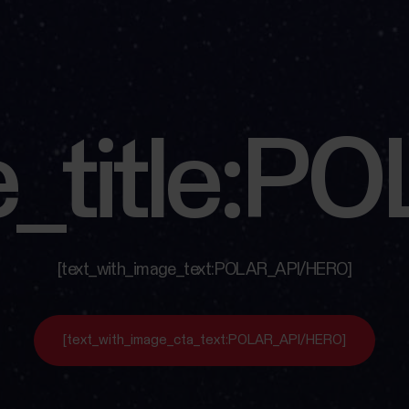
ge_title:
[text_with_image_text:POLAR_API/HERO]
[text_with_image_cta_text:POLAR_API/HERO]