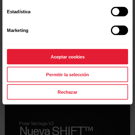
Estadística
Marketing
Polar Vantage V2
$499.990
Reloj multideporte premium
Aceptar cookies
→
Detalles
Permitir la selección
Rechazar
Polar Vantage V2
Nueva SHIFT™