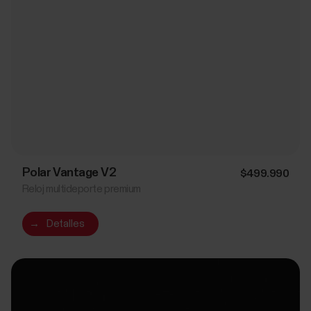
Polar Vantage V2
$499.990
Reloj multideporte premium
→
Detalles