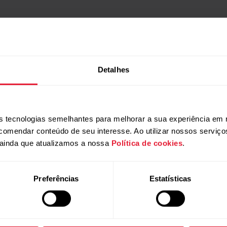
se e ganha 5% Off
Detalhes
r cadastrando-se agora em nossa newsletter, e fique por dentro 
Produtos
Sobre a Pola
ocê receberá 5% de desconto* em uma compra.
Relógios
Quem somos
 tecnologias semelhantes para melhorar a sua experiência em 
Sensores
Ciência
ecomendar conteúdo de seu interesse. Ao utilizar nossos serviç
ainda que atualizamos a nossa
Política de cookies
.
Acessórios
Polar para negócios
Carreiras
Preferências
Estatísticas
Blog
Media Room