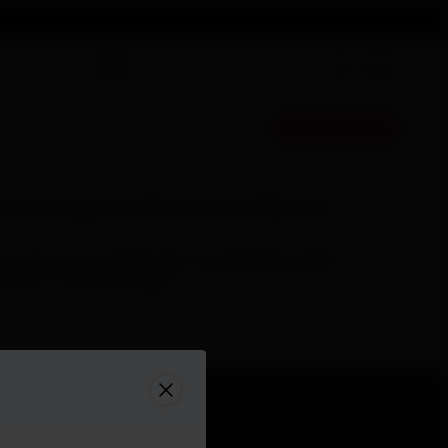
gócios
Suporte
Polar Flow
Comprar agora
ar Vantage V Wristband Silicone
for sports, this durable silicone wristband provides a
rtable fit around your wrist, ensuring optimal heart rate
ing for your Polar Vantage V.