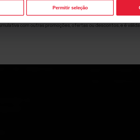
Versões do software
e, você concorda em receber e-mails da Polar e confirma que leu 
Permitir seleção
mulativa com outras promoções, ofertas ou descontos, e é válida
ectro 2026 . All Rights Reserved.
Garantia
Informações re
Cookies
Preferências d
Exportação Ltda.
ajamar (SP)
(SP)