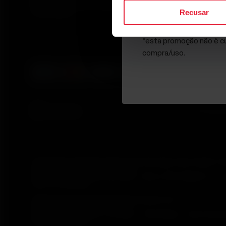
e-mails da Polar e confirma que leu nosso
Aviso de
Ao clicar em Inscrever-s
Recusar
Privacidade.
Privacidade.
*esta promoção não é cu
compra/uso.
© Polar El
Polar Electro Brasil Comercio, Distribuição, Importação e 
CNPJ nº 24.479.880/0003-50
Rod. Anhanguera, Km 32,5, 800 – Bloco 300, Galpão 21 – C
CEP: 07753-580
Selia Serviços de Gestão Empresarial Ltda.
CNPJ nº 17.388.003/0001-47
Rua Olimpíadas, 205 – 2º andar – Vila Olímpia – São Paulo 
CEP: 04551-000