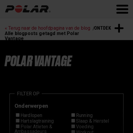
Polar.com
Polar Flow
Hartslagtraining
Hardlopen
ONTDEK
« Terug naar de hoofdpagina van de blog
Slaap & Herstel
Polar Nieuws
Alle blogposts getagd met Polar
Vantage
Workouts
POLAR VANTAGE
FILTER OP
Onderwerpen
Hardlopen
Running
Hartslagtraining
Slaap & Herstel
Polar Atleten &
Voeding
Ambassadeurs
Workout