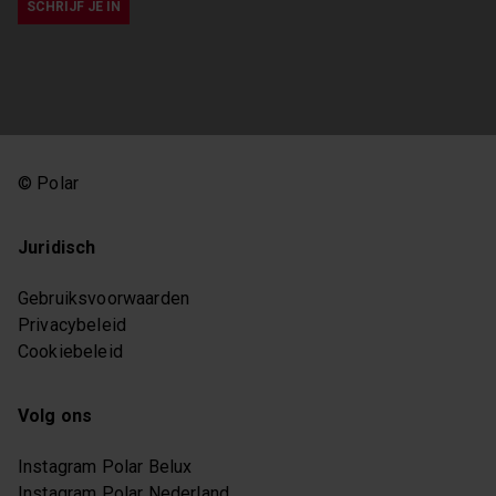
Soorten inhoud
olympische
zilver
spelen
Alles
Oregon
WIS DE SELECTIE
© Polar
Juridisch
Gebruiksvoorwaarden
Privacybeleid
Cookiebeleid
Volg ons
Instagram Polar Belux
Instagram Polar Nederland