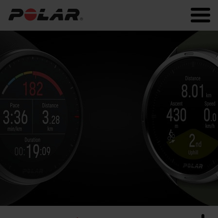
Polar.com
Polar Flow
Hartslagtraining
Hardlopen