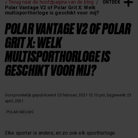
ONTDEK
« Terug naar de hoofdpagina van de blog
Slaap & Herstel
Polar Nieuws
Polar Vantage V2 of Polar Grit X: Welk
multisporthorloge is geschikt voor mij?
Workouts
POLAR VANTAGE V2 OF POLAR
GRIT X: WELK
MULTISPORTHORLOGE IS
GESCHIKT VOOR MIJ?
Oorspronkelijk gepubliceerd 25 februari, 2021 12:10 pm, bijgewerkt 23
april, 2021
POLAR NIEUWS
Elke sporter is anders, en zo ook elk sporthorloge.