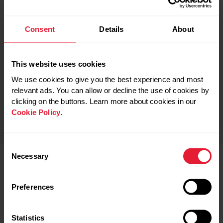
成長を助ける
Consent
Details
About
成長ホルモンが放出されるのは深い睡眠中であるため、
子供や若い成人は、年配の方よりも多くの睡眠・休息を
This website uses cookies
必要とします。実際、生涯を通じて、深い睡眠は私たち
の細胞の生産を増加させ、タンパク質の分解を防ぎま
We use cookies to give you the best experience and most
す。 したがって、深い睡眠はタンパク質やストレスや紫
relevant ads. You can allow or decline the use of cookies by
clicking on the buttons. Learn more about cookies in our
外線などの要因による細胞や損傷の修復に使用できま
Cookie Policy
.
す。
Consent
Necessary
Selection
メンタルヘルスをサポート
Preferences
私たちの睡眠・休息量とメンタルヘルスの間には強い相
関関係があります。睡眠不足は、不安、パラノイア、幻
覚を引き起こす可能性があります。
Statistics