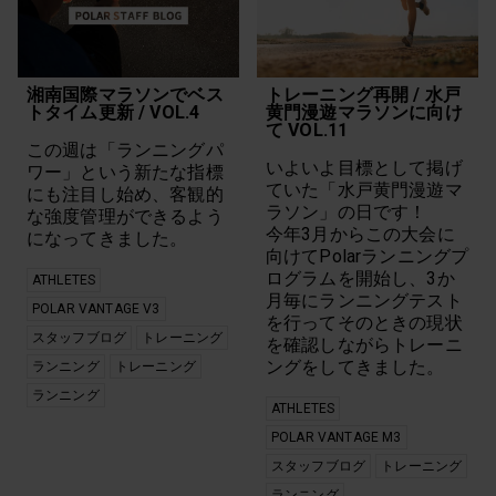
湘南国際マラソンでベス
トレーニング再開 / 水戸
トタイム更新 / VOL.4
黄門漫遊マラソンに向け
て VOL.11
この週は「ランニングパ
いよいよ目標として掲げ
ワー」という新たな指標
ていた「水戸黄門漫遊マ
にも注目し始め、客観的
ラソン」の日です！
な強度管理ができるよう
今年3月からこの大会に
になってきました。
向けてPolarランニングプ
ログラムを開始し、3か
ATHLETES
月毎にランニングテスト
POLAR VANTAGE V3
を行ってそのときの現状
スタッフブログ
トレーニング
を確認しながらトレーニ
ングをしてきました。
ランニング
トレーニング
ランニング
ATHLETES
POLAR VANTAGE M3
スタッフブログ
トレーニング
ランニング