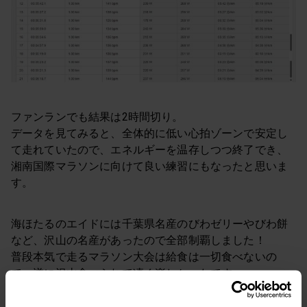
ファンランでも結果は2時間切り。
データを見てみると、全体的に低い心拍ゾーンで安定し
て走れていたので、エネルギーを温存しつつ終了でき、
湘南国際マラソンに向けて良い練習にもなったと思いま
す。
海ほたるのエイドには千葉県名産のびわゼリーやびわ餅
など、沢山の名産があったので全部制覇しました！
普段本気で走るマラソン大会は給食は一切食べないの
で、逆に沢山食べられて凄く楽しかったです。