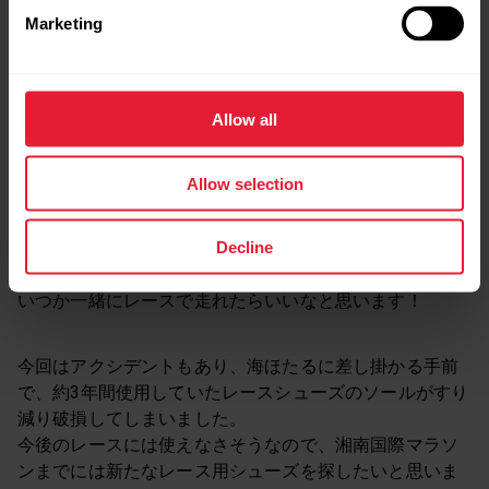
Marketing
Allow all
そして、写真こそ一緒には取れませんでしたが、ポラー
Allow selection
ルのアンバサダーの
こわだ君
が、フルマラソンのペーサ
ーとして出場していました！！
Decline
遠くからでも分かる赤い髪の毛で、すぐにわかったので
すが、走っている最中だったので声はかけられず、、、
いつか一緒にレースで走れたらいいなと思います！
今回はアクシデントもあり、海ほたるに差し掛かる手前
で、約3年間使用していたレースシューズのソールがすり
減り破損してしまいました。
今後のレースには使えなさそうなので、湘南国際マラソ
ンまでには新たなレース用シューズを探したいと思いま