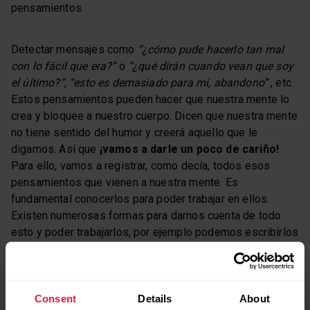
pensamientos.
Detectar mensajes como
“¿cómo pude hacerlo tan mal
con lo fácil que era?”
o
“¿qué dirán cuando vean que soy
el último?”
,
“esto es demasiado para mí, abandono”
, etc.
Estos pensamientos pueden hacer que nuestra mente lo
crea y bloquee a nuestro cuerpo. Dicen que nuestra mente
no tiene sentido del humor y creerá aquello que le
digamos. Así que
¡vamos a darle un poco de cariño!
Para ello, vamos a registrar, como decía, todos esos
pensamientos que vienen a nuestra mente. Es
fundamental conocerlos para poder trabajar en ellos.
Existen numerosas formas para darnos cuenta de todo
esto y poder trabajarlos, por ejemplo podemos escribirlos
y al lado de cada una de ellas las
frases positivas
por
las que nos gustaría cambiarlas. O también podríamos
llevar un cuadro semanal de nuestros entrenamientos y
además anotar nuestras sensaciones y pensamientos
Consent
Details
About