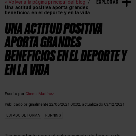
EXPLORAR
« Volver a la página principal del blog
Entrenamiento de
Sueño y recuperación
Una actitud positiva aporta grandes
frecuencia cardíaca
beneficios en el deporte y en la vida
UNA ACTITUD POSITIVA
APORTA GRANDES
BENEFICIOS EN EL DEPORTE Y
EN LA VIDA
Escrito por
Chema Martínez
Publicado originalmente 22/06/2021 00:32, actualizado 03/12/2021
ESTADO DE FORMA
RUNNING
Tan importante como el entrenamiento de fuerza o de