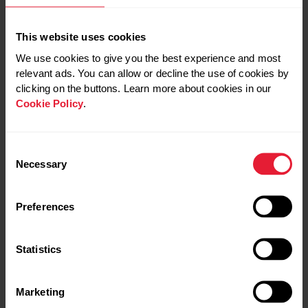
valorando la motivación, estado de ánimo capacidad de
sufrimiento, etc.
This website uses cookies
We use cookies to give you the best experience and most
TÉCNICAS PARA CONTROLAR EL ESTRÉS
relevant ads. You can allow or decline the use of cookies by
clicking on the buttons. Learn more about cookies in our
Cookie Policy
.
No dejemos que los grandes enemigos del deportista,
el
estrés, la tensión y el nerviosismo,
nos ganen la
batalla.
Consent
Necessary
Selection
Para combatirlos tenemos muchas técnicas relajación
(respiración, concentración, visualización…). Así
Preferences
diferentes disciplinas como el mindfulness o el yoga,
podrían ser un buen complemento para nuestros
entrenamientos habituales.
Statistics
Marketing