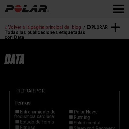
Polar.com
Polar Flow
Fitness
Running
EXPLORAR
« Volver a la página principal del blog
Entrenamiento de
Sueño y recuperación
Todas las publicaciones etiquetadas
frecuencia cardíaca
con Data
DATA
FILTRAR POR
Temas
Entrenamiento de
Polar News
frecuencia cardíaca
Running
Estado de forma
Salud mental
Fitness
Sleep and Recovery