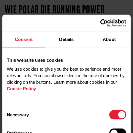
WIE POLAR DIE RUNNING POWER
ERMITTELT
Consent
Details
About
Die Laufleistung ist eine positive Änderung der
This website uses cookies
mechanischen Energie des Massezentrums über
We use cookies to give you the best experience and most
einen Schrittzyklus, geteilt durch die
relevant ads. You can allow or decline the use of cookies by
Schrittzyklusdauer. Dabei ist die mechanische
clicking on the buttons. Learn more about cookies in our
Energie die Summe der Energie des kinetischen
Cookie Policy
.
Potentials und des Gravitationspotentials.
Consent
Necessary
Selection
Für die am Handgelenk gemessene Polar Running Power
werden die Angaben Geschwindigkeit und
Gradient