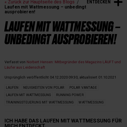
ENTDECKEN
« Zurück zur Hauptseite des Blogs
Schlaf und Erholung
Laufen mit Wattmessung – unbedingt
ausprobieren!
LAUFEN MIT WATTMESSUNG –
UNBEDINGT AUSPROBIEREN!
Verfasst von
Norbert Hensen: Mitbegründer des Magazins LÄUFT und
Läufer aus Leidenschaft
Ursprünglich veröffentlicht 04.12.2020 09:30, aktualisiert 01.10.2021
LAUFEN
NEUIGKEITEN VON POLAR
POLAR VANTAGE
LAUFEN MIT WATTMESSUNG
RUNNING POWER
TRAININGSTEUERUNG MIT WATTMESSUNG
WATTMESSUNG
ICH HABE DAS LAUFEN MIT WATTMESSUNG FÜR
MICH ENTDECKT.