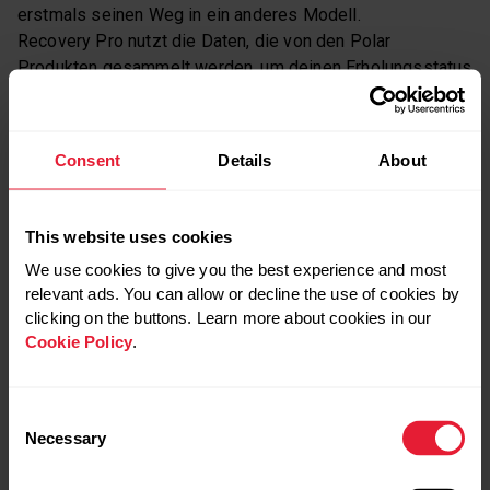
erstmals seinen Weg in ein anderes Modell.
Recovery Pro nutzt die Daten, die von den Polar
Produkten gesammelt werden, um deinen Erholungsstatus
zu bewerten. Die Daten umfassen die Trainingsbelastung,
die Ergebnisse des orthostatischen Tests sowie die
Antworten auf die Fragen zur Erholung.
Consent
Details
About
This website uses cookies
Aus Bequemlichkeit nutze ich nach wie
vor Nightly Recharge, doch ich habe mir
We use cookies to give you the best experience and most
fest vorgenommen, auf Recovery Pro
relevant ads. You can allow or decline the use of cookies by
umzusteigen, um noch bessere
clicking on the buttons. Learn more about cookies in our
Cookie Policy
.
Empfehlungen zu erhalten.
Consent
Polar Vantage M3 im Test – Nächtliche
Hauttemperatur
Necessary
Selection
Die nächtliche Hauttemperatur misst die Temperatur