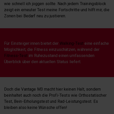
wie schnell ich joggen sollte. Nach jedem Trainingsblock
zeigt ein erneuter Test meine Fortschritte und hilft mir, die
Zonen bei Bedarf neu zu justieren.
Für Einsteiger:innen bietet der
Walking-Test
eine einfache
Möglichkeit, die Fitness einzuschätzen, während der
Fitness-Test
im Ruhezustand einen umfassenden
Überblick über den aktuellen Status liefert.
Doch die Vantage M3 macht hier keinen Halt, sondern
beinhaltet auch noch die Profi-Tests wie Orthostatischer
Test, Bein-Erholungstest und Rad-Leistungstest. Es
bleiben also keine Wünsche offen!