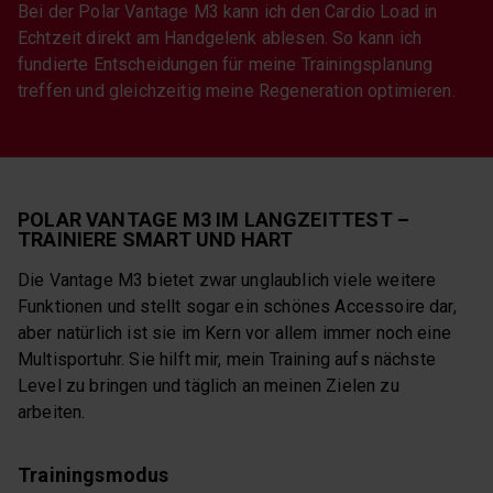
Bei der Polar Vantage M3 kann ich den Cardio Load in
Echtzeit direkt am Handgelenk ablesen. So kann ich
fundierte Entscheidungen für meine Trainingsplanung
treffen und gleichzeitig meine Regeneration optimieren.
POLAR VANTAGE M3 IM LANGZEITTEST –
TRAINIERE SMART UND HART
Die Vantage M3 bietet zwar unglaublich viele weitere
Funktionen und stellt sogar ein schönes Accessoire dar,
aber natürlich ist sie im Kern vor allem immer noch eine
Multisportuhr. Sie hilft mir, mein Training aufs nächste
Level zu bringen und täglich an meinen Zielen zu
arbeiten.
Trainingsmodus