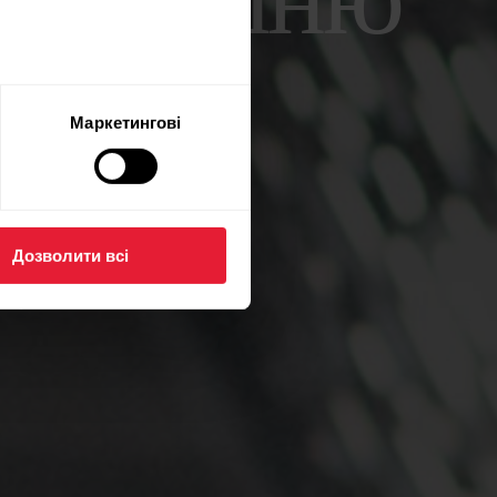
внутрішню
нії.
Маркетингові
ння найкращі
Дозволити всі
ня, діяльності
езультатів