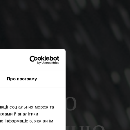
Про програму
вленню
нкції соціальних мереж та
клами й аналітики
ю інформацією, яку ви їм