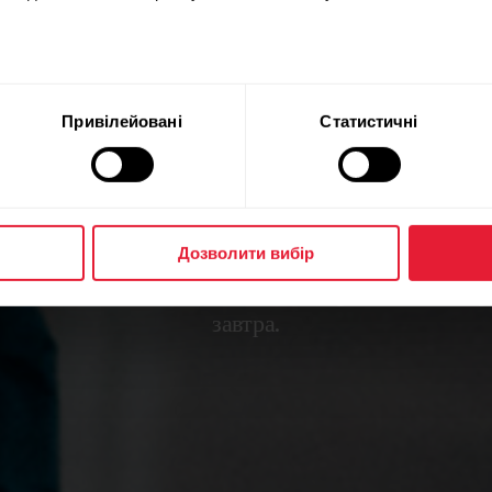
ків через 
ітику компа
Привілейовані
Статистичні
йте для своїх корпоративних програм оздоровле
Дозволити вибір
тичні дані та функції від Polar щодо сну, відновлен
тативності сьогодні, щоб досягти кращих бізнес-р
завтра.