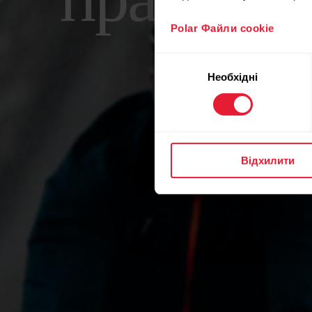
працівни
Polar Файли cookie
пол
Вибір
Необхідні
згоди
Використову
Відхилити
у світі аналі
та резуль