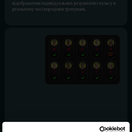
Підштовхуйте і заохочуйте своїх гравців шляхом
відображення індивідуальних результатів і пульсу в
реальному часі впродовж тренувань.