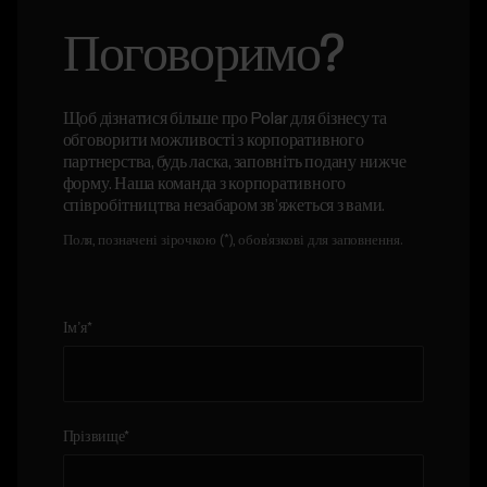
Поговоримо?
Щоб дізнатися більше про Polar для бізнесу та
обговорити можливості з корпоративного
партнерства, будь ласка, заповніть подану нижче
форму. Наша команда з корпоративного
співробітництва незабаром зв’яжеться з вами.
Поля, позначені зірочкою (*), обов’язкові для заповнення.
Ім’я
*
Прізвище
*