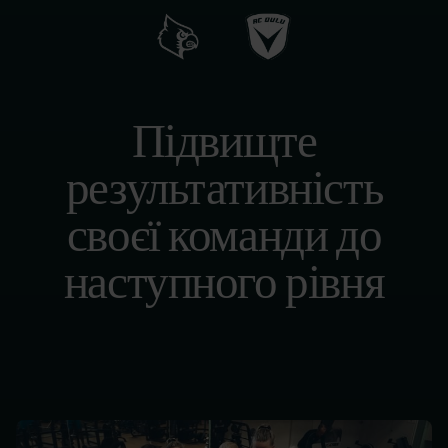
Для
корпоративних
програм
оздоровлення
Підвищте
Для
результативність
державних
служб
своєї команди до
і
служб
наступного рівня
охорони
Для
розробників