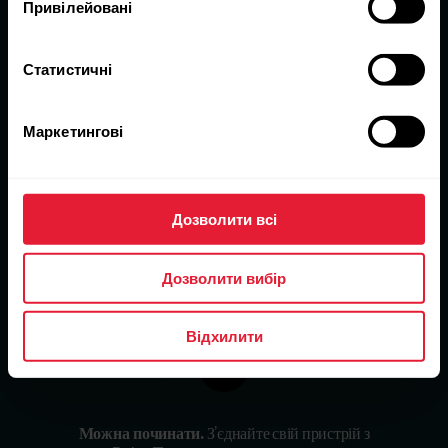
Привілейовані
1
Статистичні
Отримайте додаток.
Щоб почати просто зараз,
завантажте додаток iOS для iPad і створіть обліковий
запис своєї команди.
Маркетингові
2
Дозволити всі
Виберіть пакет датчиків.
Датчики Polar бездоганно
Дозволити вибір
поєднуються із Polar Team і підходять геть усім.
Відхилити
3