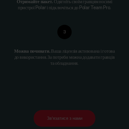
Отримайте пакет.
Одягніть своїм гравцям носимі
пристрої Polar і підключіться до Polar Team Pro.
3
Можна починати.
Ваша ліцензія активована і готова
до використання. За потреби можна додавати гравців
та обладнання.
Зв’язатися з нами