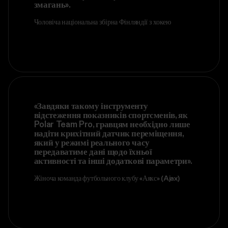
максимальну віддачу команди під час
змагань».
Чоловіча національна збірна Фінляндії з хокею
«Завдяки такому інструменту
відстеження показників спортсменів, як
Polar Team Pro, гравцям необхідно лише
надіти крихітний датчик переміщення,
який у режимі реального часу
передаватиме дані щодо їхньої
активності та інші додаткові параметри».
Жіноча команда футбольного клубу «Аякс» (Ajax)