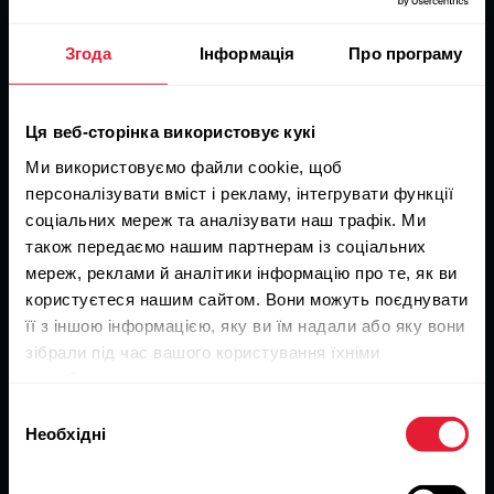
Згода
Інформація
Про програму
Вдосконалюйте
Ця веб-сторінка використовує кукі
Ми використовуємо файли cookie, щоб
Плануйте тренувальні сезони та розробляйте
персоналізувати вміст і рекламу, інтегрувати функції
програми тренувань з урахуванням даних
моніторингу гравців для досягнення оптимальної
соціальних мереж та аналізувати наш трафік. Ми
ефективності.
також передаємо нашим партнерам із соціальних
мереж, реклами й аналітики інформацію про те, як ви
користуєтеся нашим сайтом. Вони можуть поєднувати
її з іншою інформацією, яку ви їм надали або яку вони
зібрали під час вашого користування їхніми
службами.
Почати зараз
Вибір
Polar Файли cookie
Необхідні
згоди