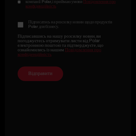
Я даю згоду на те, що зі мною зв’яжеться представник
компанії Polar, і приймаю умови
Повідомлення про
конфіденційність
Підписатись на розсилку новин щодо продуктів
Polar для бізнесу.
Підписавшись на нашу розсилку новин, ви
погоджуєтесь отримувати листи від Polar
електронною поштою та підтверджуєте, що
ознайомились із нашим
Повідомлення про
конфіденційність