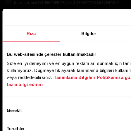
[titled_text_lead:B2B_FEATURE_TRAINING_BENEFIT/TAB_DESCRIPTION]
[titled_text_title:B2B_FEATURE_HR_ZONES/TAB_DESC
[titled_text_lead:B2B_FEATURE_HR_ZONES/TAB_DESCRIPTION]
Rıza
Bilgiler
Bu web-sitesinde çerezler kullanılmaktadır
Size en iyi deneyimi ve en uygun reklamları sunmak için tanı
kullanıyoruz. Düğmeye tıklayarak tanımlama bilgileri kullanımı
veya reddedebilirsiniz.
Tanımlama Bilgileri Politikamıza gö
fazla bilgi edinin
Onay
Gerekli
Seçimi
Tercihler