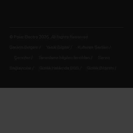
© Polar Electro 2025 . All Rights Reserved.
Garanti Belgesi
Yasal Bilgiler
Kullanım Şartları
Çerezler
Tanımlama bilgileri tercihleri
Servis
Sağlayıcılar
Gizlilik Hakkında SSS
Gizlilik Bildirimi