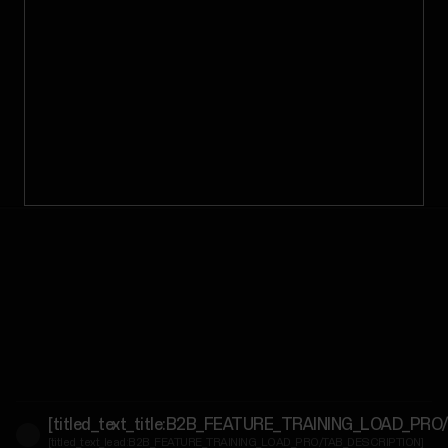
Takımlarına
ulaşın
Özel
Destek
Okullara/Eğitime
Özel
Spor
Salonları/Fitness
Merkezlerine
Özel
Kurumsal
Çözümlere
Özel
Devlet
ve
Koruyucu
[titled_text_title:B2B_FEATURE_TRAINING_LOAD_PR
Hizmetlere
[titled_text_lead:B2B_FEATURE_TRAINING_LOAD_PRO/TAB_DESCRIPTION]