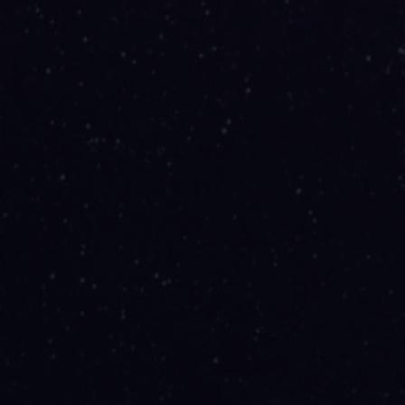
Özel
Geliştiricilere
Özel