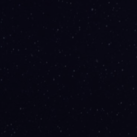
Takımlarına
ulaşın
Özel
Destek
Okullara/Eğitime
Özel
Spor
Salonları/Fitness
Merkezlerine
Özel
Kurumsal
Çözümlere
Özel
Devlet
ve
Koruyucu
Hizmetlere