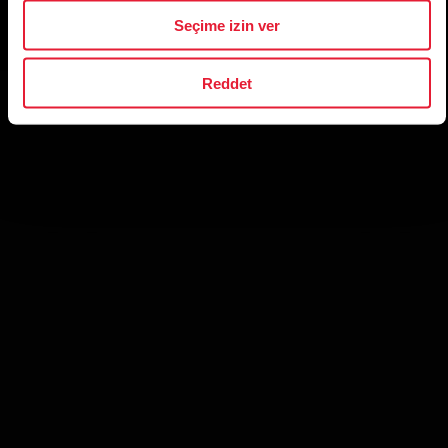
Seçime izin ver
[block_text:POLAR_API/SUB_HERO_INTRO]
Reddet