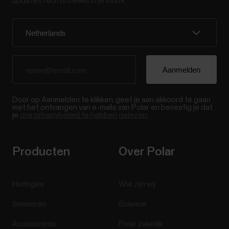
updates rechtstreeks in je inbox.
Door op Aanmelden te klikken, geef je aan akkoord te gaan
met het ontvangen van e-mails van Polar en bevestig je dat
je
ons privacybeleid te hebben gelezen.
Producten
Over Polar
Horloges
Wie zijn wij
Sensoren
Science
Accessoires
Polar zakelijk