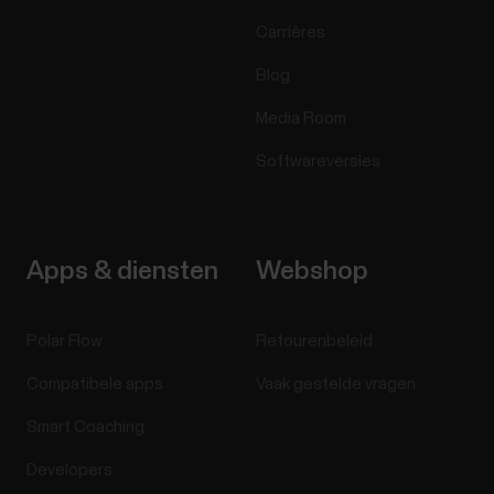
Carrières
Blog
Media Room
Softwareversies
Apps & diensten
Webshop
Polar Flow
Retourenbeleid
Compatibele apps
Vaak gestelde vragen
Smart Coaching
Developers