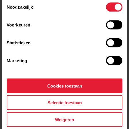
Toestemmingsselectie
Noodzakelijk
Voorkeuren
Statistieken
Polar Vantage V
Marketing
Pro multisport watch
→
Meer bekijken
Cookies toestaan
Selectie toestaan
Weigeren