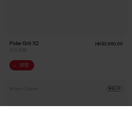
Polar Grit X2
HK$3,990.00
戶外手錶
→
詳情
Brown Copper
新品上市
Success! ##