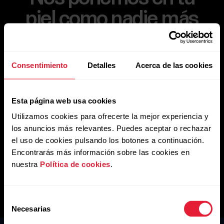
piel como nadie más
puede hacerlo.
Consentimiento
Detalles
Acerca de las cookies
Hemos analizado el algoritmo que omite el
movimiento de la ecuación y lo hemos mejorado para,
Esta página web usa cookies
después, reducir el tamaño del sensor y eliminar las
Utilizamos cookies para ofrecerte la mejor experiencia y
protuberancias. ¿Por qué? Pues porque hemos
los anuncios más relevantes. Puedes aceptar o rechazar
descubierto la medida exacta para el monitor de
frecuencia cardíaca: ni demasiado grande, ni
el uso de cookies pulsando los botones a continuación.
demasiado pequeña. Justo en su medida.
Encontrarás más información sobre las cookies en
nuestra
Política de cookies
.
Más información
Selección
Necesarias
de
consentimiento