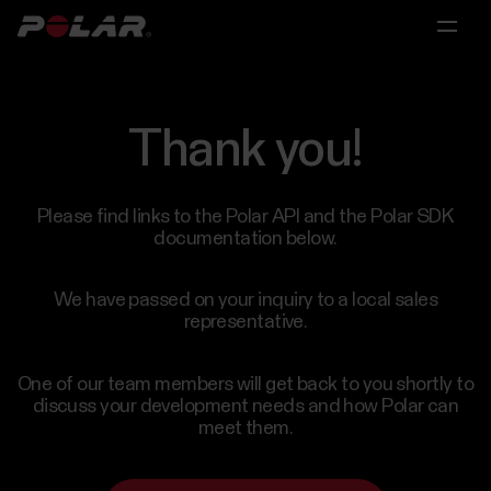
Peamenüü
Peamenüü
Peamenüü
Polar
360
Eraisikutele
Teadustöö
Partnerlused
Thank you!
Eratreeneritele
Teadus-
Litsentsimine
Lahendused
Please find links to the Polar API and the Polar SDK
ja
ja
documentation below.
treeneritele
meditsiiniuuringutele
Teadustöö
Partnerlused
We have passed on your inquiry to a local sales
Rühmadele
representative.
Teadus-
ja
Spordimeeskondadele
meditsiiniuuringutele
One of our team members will get back to you shortly to
Polar
discuss your development needs and how Polar can
tarbijatele
meet them.
Koolidele
Võta
ja
meiega
haridusasutustele