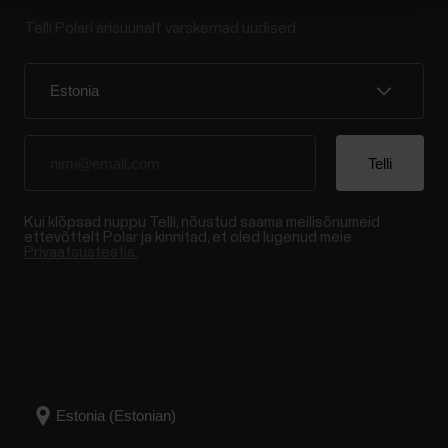
Telli Polari ärisuunalt värskemad uudised
Kui klõpsad nuppu Telli, nõustud saama meilisõnumeid
ettevõttelt Polar ja kinnitad, et oled lugenud meie
Privaatsusteatis.