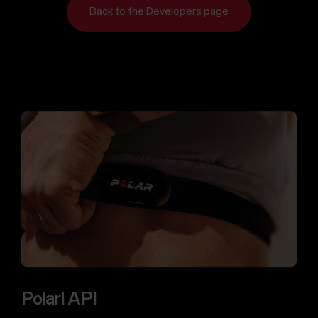
ühendust
Back to the Developers page
Tugi
Jõusaalidele
ja
spordiklubidele
Ettevõtte
heaolu
jaoks
Riigi-
ja
kaitseteenistustele
Arendajatele
Polari API