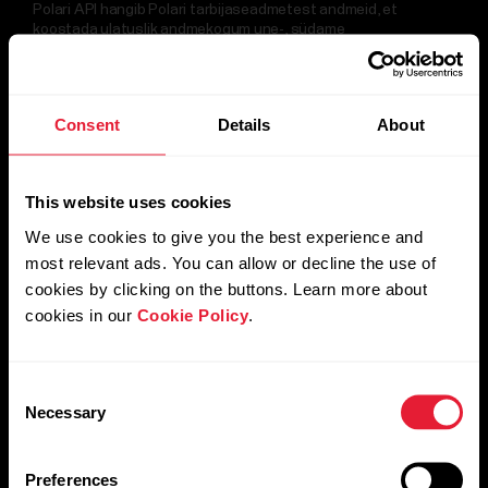
Polari API hangib Polari tarbijaseadmetest andmeid, et
koostada ulatuslik andmekogum une-, südame
löögisageduse muutuse, ööpäevase südame löögisageduse,
treeninguandmete, päevase aktiivsuse ja kasutaja
põhiteabega.
Consent
Details
About
Polari API kasutamise alustamine
This website uses cookies
We use cookies to give you the best experience and
most relevant ads. You can allow or decline the use of
cookies by clicking on the buttons. Learn more about
cookies in our
Cookie Policy
.
Consent
Necessary
Selection
Preferences