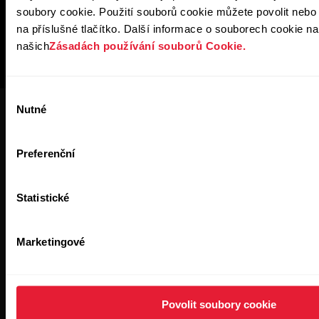
soubory cookie. Použití souborů cookie můžete povolit nebo
na příslušné tlačítko. Další informace o souborech cookie na
našich
Zásadách používání souborů Cookie.
Výběr
Nutné
souhlasu
Preferenční
Zpravodaj Polar pro firmy
Statistické
Přihlaste se k odběru nejnovějších zpráv společnosti Polar
Marketingové
pro firmy.
Povolit soubory cookie