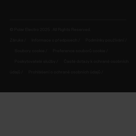
© Polar Electro 2025 . All Rights Reserved.
Záruka
Informace o předpisech
Podmínky používání
Soubory cookie
Preference souborů cookie
Poskytovatelé služby
Časté dotazy k ochraně osobních
údajů
Prohlášení o ochraně osobních údajů