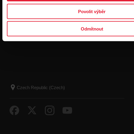
Povolit výběr
Odmítnout
Kliknutím na tlačítko Přihlásit se vyjadřujete souhlas se
zasíláním e-mailů od společnosti Polar a potvrzujete, že jste
si přečetli naše
prohlášení o ochraně osobních údajů.