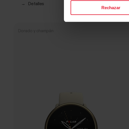
→
Detalles
Rechazar
Dorado y champán