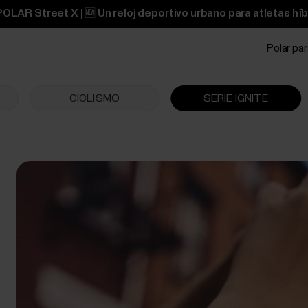
OLAR Street X | 🆕 Un reloj deportivo urbano para atletas híb
Polar pa
CICLISMO
SERIE IGNITE