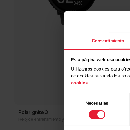
Consentimiento
Esta página web usa cookie
Utilizamos cookies para ofre
de cookies pulsando los bot
cookies
.
Selección
Necesarias
de
consentimiento
Polar Ignite 3
₡271 000,00
Reloj de entrenamiento y bienestar