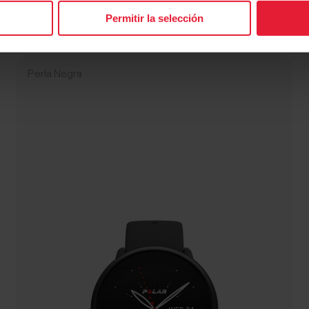
→
Detalles
Permitir la selección
Perla Negra