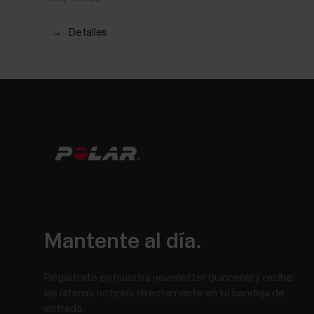
→
Detalles
Mantente al día.
Regístrate en nuestra newsletter quincenal y recibe
las últimas noticias directamente en tu bandeja de
entrada.