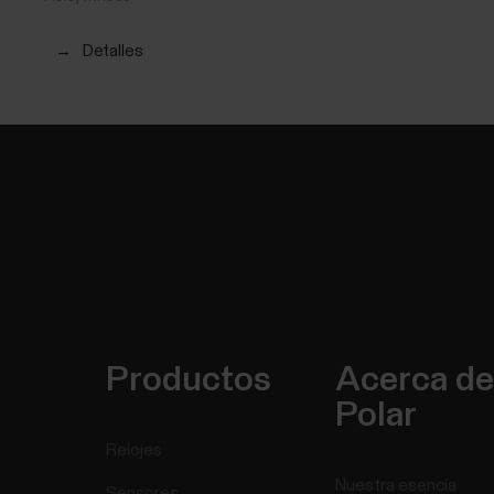
→
Detalles
Productos
Acerca de
Polar
Relojes
Nuestra esencia
Sensores