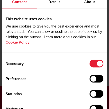
冒険
Consent
Details
About
Polar Unite
ウオーキングとランニン
回復
Polar Vantage
グ | ダイエットに効くの
女性の強さ
Polar Vantage V2
はどっち？
年齢
Polar Vantage V3
This website uses cookies
心拍
ダイエットを成功させた
Trail Running
心拍トレーニング
いですか？ 歩くのと走る
Training
We use cookies to give you the best experience and most
心拍数トレーニン
のと、どちらが効果的か
Vantage
relevant ads. You can allow or decline the use of cookies by
グ
疑問に思われるかもしれ
アウトドア
技術
clicking on the buttons. Learn more about cookies in our
アウトドア スポー
ません。よく聞かれる質
持久力
Cookie Policy
.
ツ
問ですが ウォーキングと
新機能
ヴィーガン
ランニングのどちらが減
新製品
ウォーキング
量に適しているのでしょ
栄養
カーディオ トレー
うか？
Consent
機能
ニング
Necessary
生活リズム
Selection
サイエンス
ダイエット
トレーニング
皮膚温
ジム
睡眠
ジムトレーニング
ランニング
ウォーキング
筋力トレーニング
Preferences
スイミング
耐久スポーツ
スタッフブログ
自宅トレーニング
ストレス軽減
運動
ストレッチ
お見逃しのないよう、ぜひニュース
Statistics
運動からの回復
データ
レターにご登録ください！
運動強度
トレーニング
Marketing