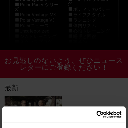
グ
Polar Pacer シリー
ズ
ボディリカバリー
Polar Vantage M3
ライフスタイル
Polar Vantage V3
ランニング
Polarニュース
体内リズム
Uncategorized
心拍トレーニング
ジムトレーニング
睡眠と回復
スタッフブログ
科学的
Grit X Pro
トレイルランニン
グ
お見逃しのないよう、ぜひニュース
H10 N
ヒルランニング
HIIT
レターにご登録ください！
ペース
Ignite 2
ボクシング
Marathon
ポラールアスリー
New
ト
最新
Off-Season
マルチスポーツ
Polar Flow
メンタルヘルス
Polar Grit X Pro
モチベーション
Polar Grit X2 Pro
ヨガ
polar ignite 2
ランニング
Polar Ignite 3
体内リズム
Polar Pacer
健康
Polar Pacer Pro