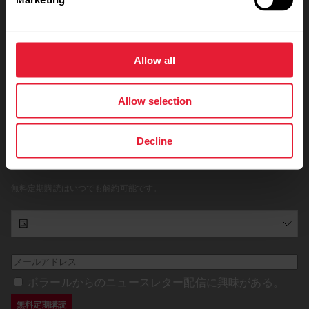
選択解除
常に最新情報を！
Allow all
新しいトピックがあなたのトレーニングをサポートをし
てくれるはず！隔週に届くニュースレターにぜひサイン
Allow selection
アップしてください！
Decline
無料定期購読ボタンを押すと、ポラールからのメール配信の承諾、またポラ
ールの
プライバシーポリシーに同意したことになります
。
無料定期購読はいつでも解約可能です。
ポラールからのニュースレター配信に興味がある。