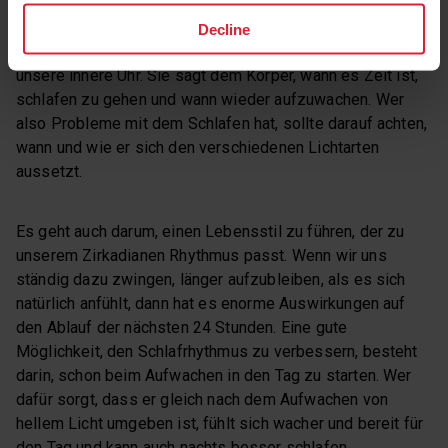
Decline
Unsere Lichtexposition hat einen erheblichen Einfluss auf
unsere innere Uhr. Sie sagt dem Körper, wann es Zeit ist,
schlafen zu gehen und wann wieder aufzuwachen. Wer
also Probleme mit dem Schlafen hat, sollte darauf achten,
wann und wie er sich den verschiedenen Lichtarten
aussetzt.
Es geht auch darum, einen Lebensstil zu führen, der zu
unserem Zirkadianen Rhythmus passt. Wenn wir uns
ständig dazu zwingen, länger aufzubleiben, als es sich
natürlich anfühlt, dann hat es enorme Auswirkungen auf
den Ablauf der nächsten 24 Stunden. Eine gute
Möglichkeit, den Schlafrhythmus zu verbessern, besteht
darin, schon beim Aufwachen in den Tag zu starten. Wer
dafür sorgt, dass er gleich nach dem Aufwachen von
hellem Licht umgeben ist, fühlt sich wacher und bereit für
den Tag und kann auch nachts besser schlafen.