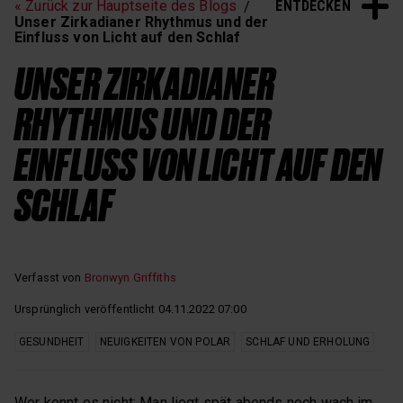
ENTDECKEN
« Zurück zur Hauptseite des Blogs
Schlaf und Erholung
Unser Zirkadianer Rhythmus und der
Einfluss von Licht auf den Schlaf
UNSER ZIRKADIANER
RHYTHMUS UND DER
EINFLUSS VON LICHT AUF DEN
SCHLAF
Verfasst von
Bronwyn Griffiths
Ursprünglich veröffentlicht 04.11.2022 07:00
GESUNDHEIT
NEUIGKEITEN VON POLAR
SCHLAF UND ERHOLUNG
Wer kennt es nicht: Man liegt spät abends noch wach im